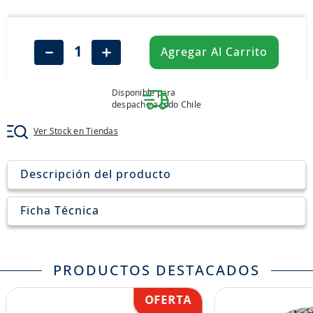
8
.
205
9
.
235
－
＋
Agregar Al Carrito
10
.
john deere
Disponible para
despacho a todo Chile
Ver Stock en Tiendas
Descripción del producto
Ficha Técnica
PRODUCTOS DESTACADOS