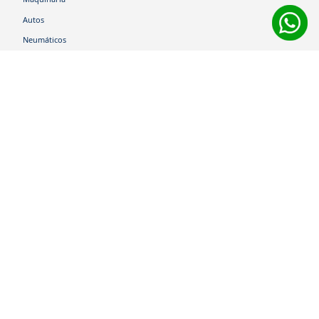
Autos
Neumáticos
Shop
Corporativo
Ética corporativa
Trabaja con nosotros
Política Sistema Gestión Integrado
Hablemos
600 360 6200
Centro de Ayuda
Medios de Pago