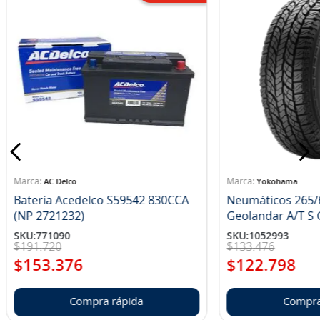
AC Delco
Yokohama
Batería Acedelco S59542 830CCA
Neumáticos 265/
(NP 2721232)
Ge
SKU
:
771090
SKU
:
1052993
$
191
.
720
$
133
.
476
$
153
.
376
$
122
.
798
Compra rápida
Compra