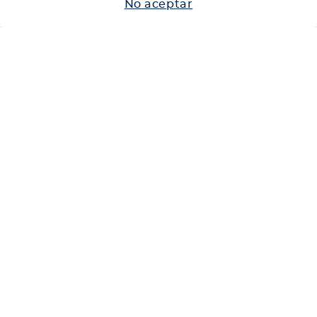
No aceptar
Neumáticos
Shop
Corporativo
Ética corporativa
Trabaja con nosotros
Política Sistema Gestión Integrado
Hablemos
600 360 6200
Centro de Ayuda
Medios de Pago