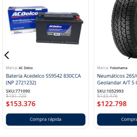
AC Delco
Yokohama
Batería Acedelco S59542 830CCA
Neumáticos 265/
(NP 2721232)
Ge
SKU
:
771090
SKU
:
1052993
$
191
.
720
$
133
.
476
$
153
.
376
$
122
.
798
Compra rápida
Compra