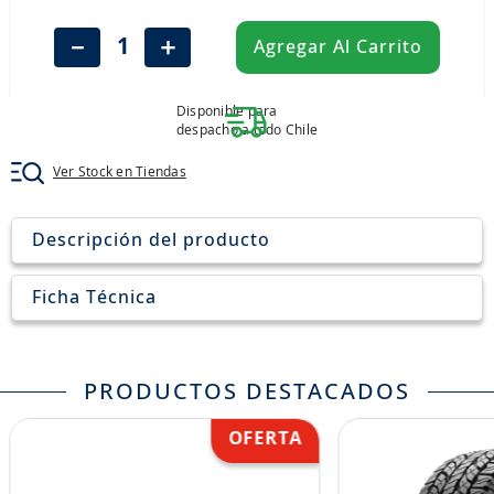
8
.
205
－
＋
Agregar Al Carrito
9
.
235
10
.
john deere
Disponible para
despacho a todo Chile
Ver Stock en Tiendas
Descripción del producto
Ficha Técnica
PRODUCTOS DESTACADOS