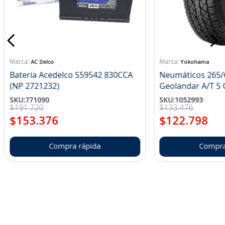
AC Delco
Yokohama
Batería Acedelco S59542 830CCA
Neumáticos 265/
(NP 2721232)
Ge
SKU
:
771090
SKU
:
1052993
$
191
.
720
$
133
.
476
$
153
.
376
$
122
.
798
Compra rápida
Compra