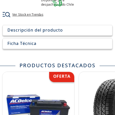
Disponible para
8
.
205
despacho a todo Chile
9
.
235
Ver Stock en Tiendas
10
.
john deere
Descripción del producto
Ficha Técnica
PRODUCTOS DESTACADOS