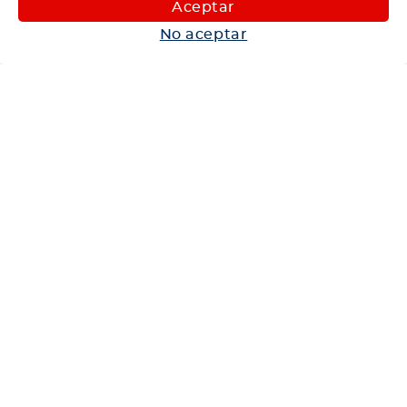
Aceptar
Autos
No aceptar
Neumáticos
Shop
Corporativo
Ética corporativa
Trabaja con nosotros
Política Sistema Gestión Integrado
Hablemos
600 360 6200
Centro de Ayuda
Medios de Pago