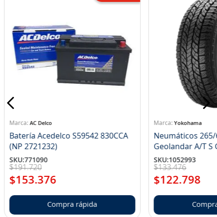
AC Delco
Yokohama
Batería Acedelco S59542 830CCA
Neumáticos 265/
(NP 2721232)
Ge
SKU
:
771090
SKU
:
1052993
$
191
.
720
$
133
.
476
$
153
.
376
$
122
.
798
Compra rápida
Compra