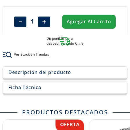
8
.
john deere
9
.
aceite
－
＋
Agregar Al Carrito
10
.
jockey john deere
Disponible para
despacho a todo Chile
Ver Stock en Tiendas
Descripción del producto
Ficha Técnica
PRODUCTOS DESTACADOS