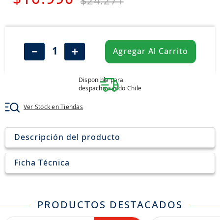
$
24
.
271
7
.
jockey
8
.
205
9
.
235
－
＋
Agregar Al Carrito
10
.
john deere
Disponible para
despacho a todo Chile
Ver Stock en Tiendas
Descripción del producto
Ficha Técnica
PRODUCTOS DESTACADOS