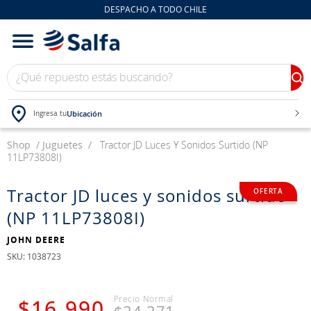
DESPACHO A TODO CHILE
¿Qué repuesto estás buscando?
Ubicación
Ingresa tu
Shop
TÉRMINOS MÁS BUSCADOS
Juguetes
Tractor JD Luces Y Sonidos Surtido (NP
11LP73808I)
1
.
bateria
2
.
neumáticos
Tractor JD luces y sonidos surtido
(NP 11LP73808I)
3
.
westlake
4
.
yokohama
JOHN DEERE
:
1038723
5
.
225
6
.
chevrolet
$
16
.
990