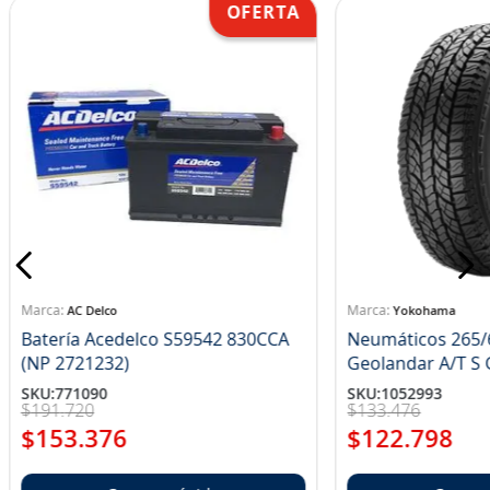
AC Delco
Yokohama
Batería Acedelco S59542 830CCA
Neumáticos 265/
(NP 2721232)
Ge
SKU
:
771090
SKU
:
1052993
$
191
.
720
$
133
.
476
$
153
.
376
$
122
.
798