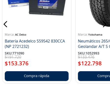
AC Delco
Yokohama
Batería Acedelco S59542 830CCA
Neumáticos 265/
(NP 2721232)
Ge
SKU
:
771090
SKU
:
1052993
$
191
.
720
$
133
.
476
$
153
.
376
$
122
.
798
Compra rápida
Compra