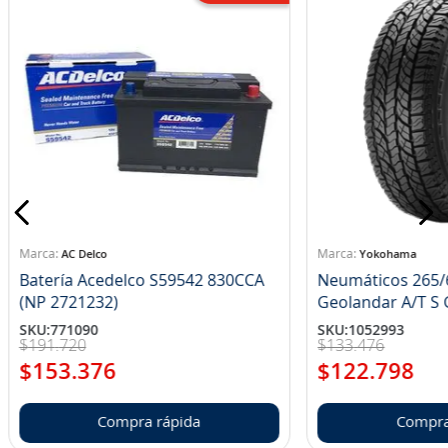
AC Delco
Yokohama
Batería Acedelco S59542 830CCA
Neumáticos 265/
(NP 2721232)
Ge
SKU
:
771090
SKU
:
1052993
$
191
.
720
$
133
.
476
$
153
.
376
$
122
.
798
Compra rápida
Compra