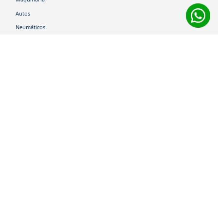
Autos
Neumáticos
Shop
Corporativo
Ética corporativa
Trabaja con nosotros
Política Sistema Gestión Integrado
Hablemos
600 360 6200
Centro de Ayuda
Medios de Pago