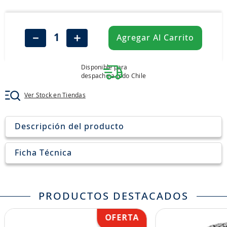
8
.
john deere
9
.
245
－
＋
Agregar Al Carrito
10
.
aceite
Disponible para
despacho a todo Chile
Ver Stock en Tiendas
Descripción del producto
Ficha Técnica
PRODUCTOS DESTACADOS