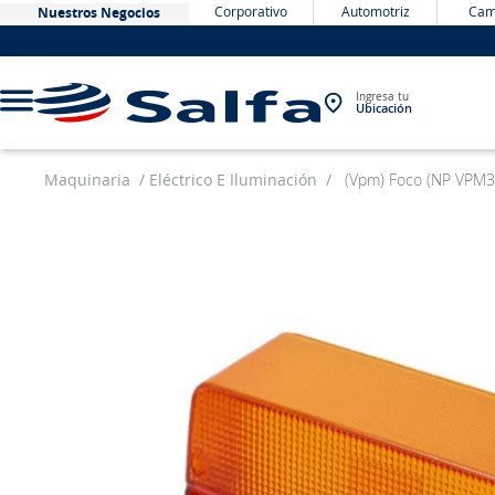
Corporativo
Automotriz
Cam
Nuestros Negocios
Ingresa tu
Ubicación
Maquinaria
Eléctrico E Iluminación
(Vpm) Foco (NP VPM3
TÉRMINOS MÁS BUSCADOS
1
.
bateria
2
.
neumáticos
3
.
westlake
4
.
yokohama
5
.
chevrolet
6
.
jockey
7
.
john deere