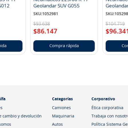
landar A/T S G012
Geolandar SUV G055
Geolanda
SKU
:
1052981
SKU
:
10529
$
93
.
638
$
104
.
719
$
86
.
147
$
96
.
34
ida
Compra rápida
Co
lfa
Categorías
Corporativo
es
Camiones
Ética corporativa
de cambio y devolución
Maquinaria
Trabaja con nosotr
somos
Autos
Política Sistema G