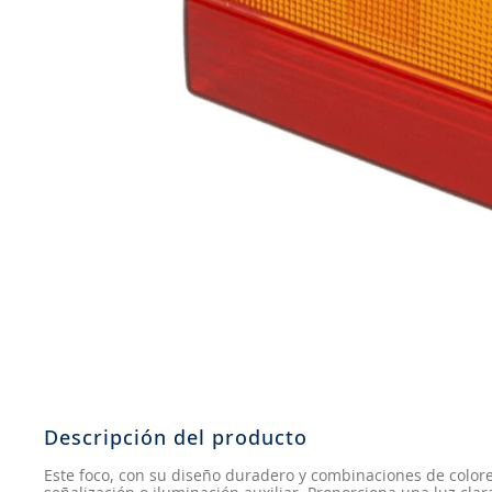
8
.
aceite
9
.
255
10
.
neumáticos 235
Descripción del producto
Este foco, con su diseño duradero y combinaciones de colores 