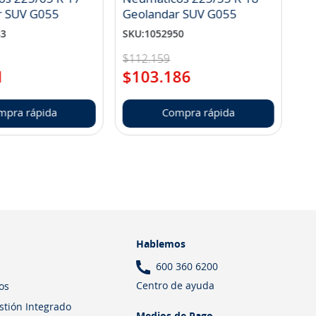
r SUV G055
Geolandar SUV G055
83
SKU
:
1052950
$
112
.
159
1
$
103
.
186
mpra rápida
Compra rápida
Hablemos
600 360 6200
Centro de ayuda
os
estión Integrado