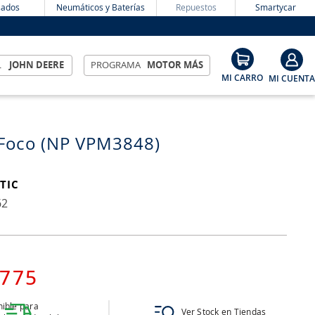
ados
Neumáticos y Baterías
Repuestos
Smartycar
L
JOHN DEERE
PROGRAMA
MOTOR MÁS
Foco (NP VPM3848)
TIC
62
775
ible para
Ver Stock en Tiendas