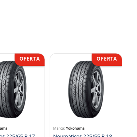
hama
Yokohama
os 225/65 R 17
Neumáticos 225/55 R 18