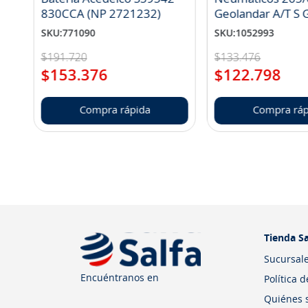
830CCA (NP 2721232)
Geo
SKU
:
771090
SKU
:
1052993
$
191
.
720
$
133
.
476
$
153
.
376
$
122
.
798
Compra rápida
Compra ráp
Tienda Sa
Sucursal
Encuéntranos en
Política 
Quiénes 