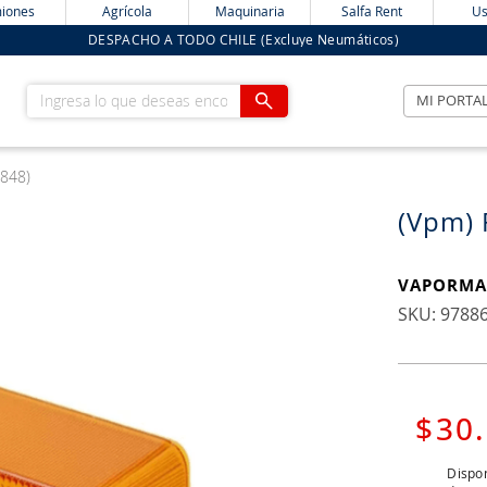
iones
Agrícola
Maquinaria
Salfa Rent
Us
DESPACHO A TODO CHILE (Excluye Neumáticos)
Ingresa lo que deseas encontrar
MI PORTA
848)
(Vpm) 
VAPORMA
:
9788
$
30
.
Dispon