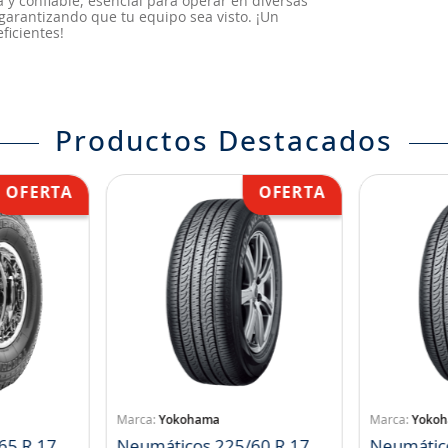
a y confiable, esencial para operar en diversas
 garantizando que tu equipo sea visto. ¡Un
ficientes!
Productos Destacados
Yokohama
Yoko
65 R 17
Neumáticos 225/60 R 17
Neumátic