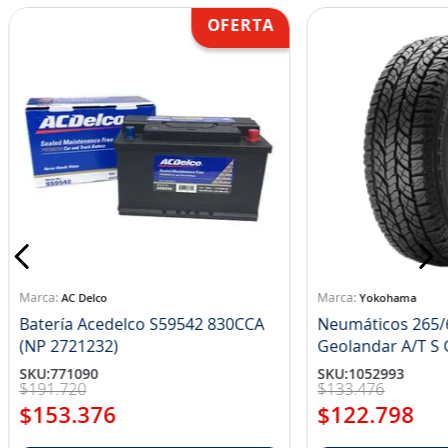
AC Delco
Yokohama
Batería Acedelco S59542 830CCA
Neumáticos 265/
(NP 2721232)
Ge
SKU
:
771090
SKU
:
1052993
$
191
.
720
$
133
.
476
$
153
.
376
$
122
.
798