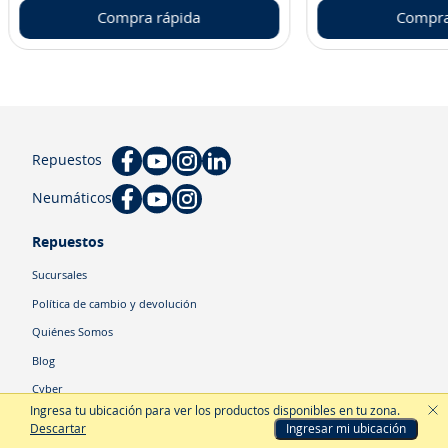
Compra rápida
Compra
Repuestos
Neumáticos
Repuestos
Sucursales
Política de cambio y devolución
Quiénes Somos
Blog
Cyber
Ingresa tu ubicación para ver los productos disponibles en tu zona
.
Descartar
Ingresar mi ubicación
Categorías