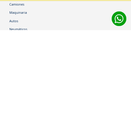
Camiones
Maquinaria
Autos
Neumáticos
Shop
Corporativo
Ética corporativa
Trabaja con nosotros
Política Sistema Gestión Integrado
Hablemos
600 360 6200
Centro de Ayuda
Medios de Pago