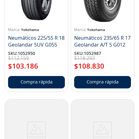
Yokohama
Yokohama
Neumáticos 225/55 R 18
Neumáticos 235/65 R 17
Geolandar SUV G055
Geolandar A/T S G012
SKU
:
1052950
SKU
:
1052987
$
112
.
159
$
118
.
293
$
103
.
186
$
108
.
830
Compra rápida
Compra rápida