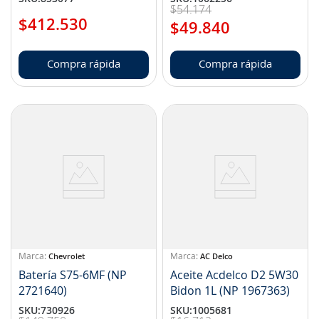
$
54
.
174
$
412
.
530
$
49
.
840
Compra rápida
Compra rápida
Chevrolet
AC Delco
Batería S75-6MF (NP
Aceite Acdelco D2 5W30
2721640)
Bidon 1L (NP 1967363)
SKU
:
730926
SKU
:
1005681