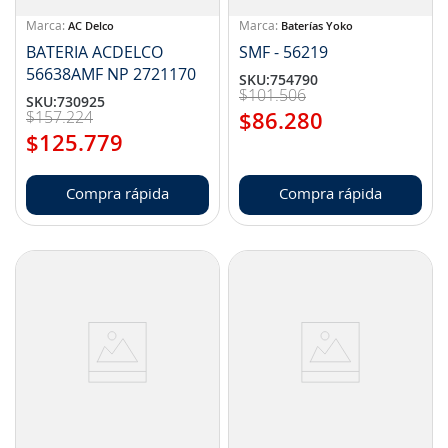
AC Delco
Baterías Yoko
BATERIA ACDELCO
SMF - 56219
56638AMF NP 2721170
SKU
:
754790
$
101
.
506
SKU
:
730925
$
157
.
224
$
86
.
280
$
125
.
779
Compra rápida
Compra rápida