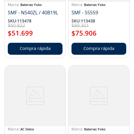
Baterías Yoko
Baterías Yoko
SMF - NS40ZL / 40B19L
SMF - 55559
SKU
:
113478
SKU
:
113438
$
60
.
822
$
89
.
301
$
51
.
699
$
75
.
906
Compra rápida
Compra rápida
AC Delco
Baterías Yoko