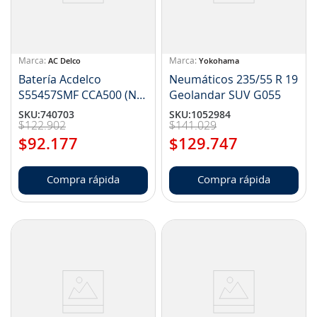
AC Delco
Yokohama
Batería Acdelco
Neumáticos 235/55 R 19
S55457SMF CCA500 (NP
Geolandar SUV G055
2721160)
SKU
:
740703
SKU
:
1052984
$
122
.
902
$
141
.
029
$
92
.
177
$
129
.
747
Compra rápida
Compra rápida