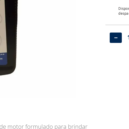
Dispon
despac
－
 de motor formulado para brindar