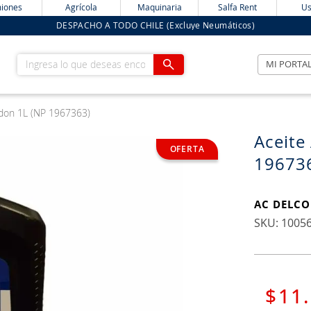
iones
Agrícola
Maquinaria
Salfa Rent
Us
DESPACHO A TODO CHILE (Excluye Neumáticos)
Ingresa lo que deseas encontrar
MI PORTA
don 1L (NP 1967363)
Aceite
19673
AC DELCO
:
1005
$
11
.