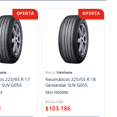
hama
Yokohama
os 225/65 R 17
Neumáticos 225/55 R 18
r SUV G055
Geolandar SUV G055
83
SKU
:
1052950
$
112
.
159
1
$
103
.
186