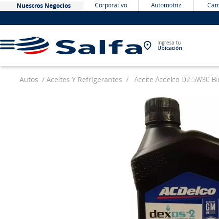
Corporativo
Automotriz
Cam
Nuestros Negocios
Ingresa tu
Ubicación
Autos
Aceites Y Refrigerantes
Aceite Acdelco D2 5W30 Bi
TÉRMINOS MÁS BUSCADOS
1
.
bateria
2
.
neumáticos
3
.
westlake
4
.
yokohama
5
.
jockey
6
.
215
7
.
chevrolet