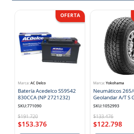
AC Delco
Yokohama
Batería Acedelco S59542
Neumáticos 265/
830CCA (NP 2721232)
Geo
SKU
:
771090
SKU
:
1052993
$
191
.
720
$
133
.
476
$
153
.
376
$
122
.
798