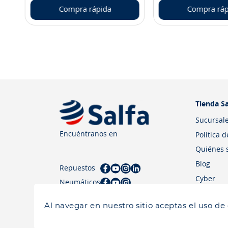
Compra rápida
Compra ráp
Tienda Sa
Sucursal
Encuéntranos en
Política 
Quiénes 
Blog
Repuestos
Cyber
Neumáticos
Al navegar en nuestro sitio aceptas el uso de
Salfa 2026| Todos los derechos reservados