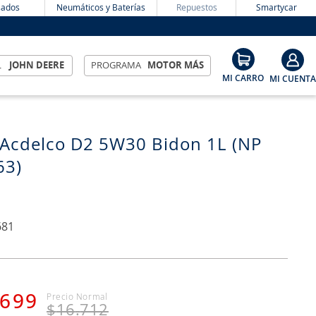
ados
Neumáticos y Baterías
Repuestos
Smartycar
L
JOHN DEERE
PROGRAMA
MOTOR MÁS
 Acdelco D2 5W30 Bidon 1L (NP
63)
681
699
$
16
.
712