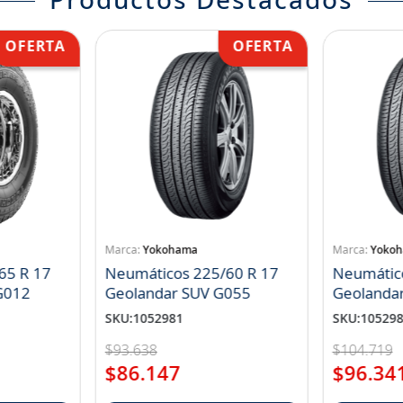
Productos Destacados
Yokohama
Yoko
65 R 17
Neumáticos 225/60 R 17
Neumátic
landar A/T S G012
Geolandar SUV G055
Geolanda
SKU
:
1052981
SKU
:
10529
$
93
.
638
$
104
.
719
$
86
.
147
$
96
.
34