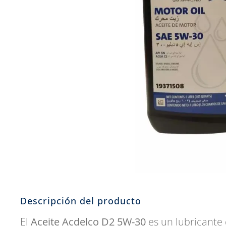
8
.
john deere
9
.
aceite
10
.
jockey john deere
Descripción del producto
El
Aceite Acdelco D2 5W-30
es un lubricante