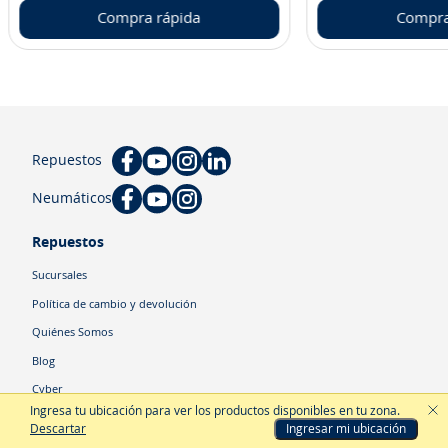
Compra rápida
Compra
Repuestos
Neumáticos
Repuestos
Sucursales
Política de cambio y devolución
Quiénes Somos
Blog
Cyber
Ingresa tu ubicación para ver los productos disponibles en tu zona
.
Descartar
Ingresar mi ubicación
Categorías