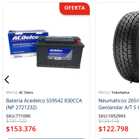
AC Delco
Yokohama
Batería Acedelco S59542 830CCA
Neumáticos 265/
(NP 2721232)
Ge
SKU
:
771090
SKU
:
1052993
$
191
.
720
$
133
.
476
$
153
.
376
$
122
.
798