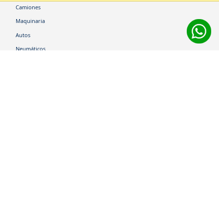
Camiones
Maquinaria
Autos
Neumáticos
Shop
Corporativo
Ética corporativa
Trabaja con nosotros
Política Sistema Gestión Integrado
Hablemos
600 360 6200
Centro de Ayuda
Medios de Pago