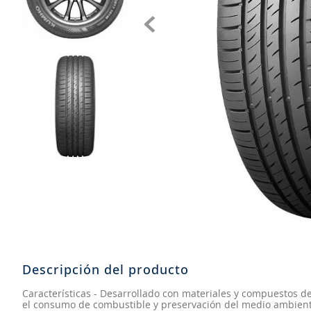
8
.
aceite
9
.
255
10
.
neumáticos 235
Descripción del producto
Características - Desarrollado con materiales y compuestos d
el consumo de combustible y preservación del medio ambiente