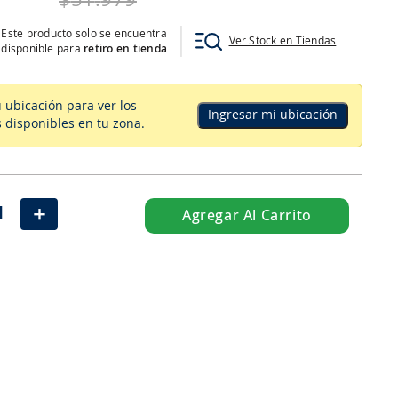
$
51
.
979
Este producto solo se encuentra
Ver Stock en Tiendas
disponible para
retiro en tienda
u ubicación para ver los
Ingresar mi ubicación
 disponibles en tu zona
.
＋
Agregar Al Carrito