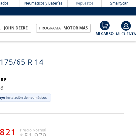
ados
Neumáticos y Baterías
Repuestos
Smartycar
L
JOHN DEERE
PROGRAMA
MOTOR MÁS
 175/65 R 14
IRE
53
821