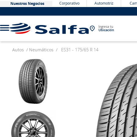
Corporativo
Automotriz
Cam
Nuestros Negocios
Ingresa tu
Ubicación
Autos
Neumáticos
ES31 - 175/65 R 14
TÉRMINOS MÁS BUSCADOS
1
.
bateria
2
.
neumáticos
3
.
westlake
4
.
yokohama
5
.
chevrolet
6
.
jockey
7
.
john deere