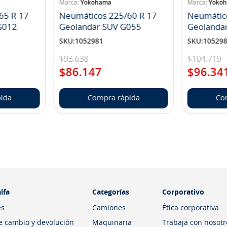
Yokohama
Yoko
65 R 17
Neumáticos 225/60 R 17
Neumátic
landar A/T S G012
Geolandar SUV G055
Geolanda
SKU
:
1052981
SKU
:
10529
$
93
.
638
$
104
.
719
$
86
.
147
$
96
.
34
ida
Compra rápida
Co
lfa
Categorías
Corporativo
es
Camiones
Ética corporativa
de cambio y devolución
Maquinaria
Trabaja con nosotr