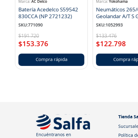
AC Delco
Yokohama
Batería Acedelco S59542
Neumáticos 265/
830CCA (NP 2721232)
Geo
SKU
:
771090
SKU
:
1052993
$
191
.
720
$
133
.
476
$
153
.
376
$
122
.
798
Compra rápida
Compra ráp
Tienda Sa
Sucursal
Encuéntranos en
Política 