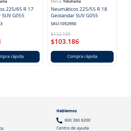
hama
Yokohama
os 225/65 R 17
Neumáticos 225/55 R 18
r SUV G055
Geolandar SUV G055
83
SKU
:
1052950
$
112
.
159
1
$
103
.
186
mpra rápida
Compra rápida
Hablemos
600 360 6200
Centro de ayuda
os