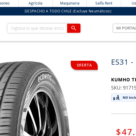
iones
Agrícola
Maquinaria
Salfa Rent
Us
DESPACHO A TODO CHILE (Excluye Neumáticos)
Ingresa lo que deseas encontrar
MI PORTA
ES31 -
KUMHO T
:
9171
$
47
.