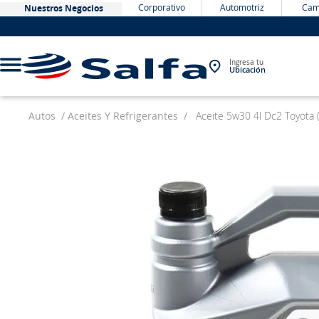
Corporativo
Automotriz
Cam
Nuestros Negocios
Ingresa tu
Ubicación
Autos
Aceites Y Refrigerantes
Aceite 5w30 4l Dc2 Toyota
TÉRMINOS MÁS BUSCADOS
1
.
bateria
2
.
neumáticos
3
.
westlake
4
.
yokohama
5
.
chevrolet
6
.
jockey
7
.
john deere