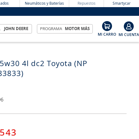
ados
Neumáticos y Baterías
Repuestos
Smartycar
L
JOHN DEERE
PROGRAMA
MOTOR MÁS
 5w30 4l dc2 Toyota (NP
83833)
96
543