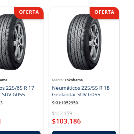
hama
Yokohama
os 225/65 R 17
Neumáticos 225/55 R 18
r SUV G055
Geolandar SUV G055
83
SKU
:
1052950
$
112
.
159
1
$
103
.
186