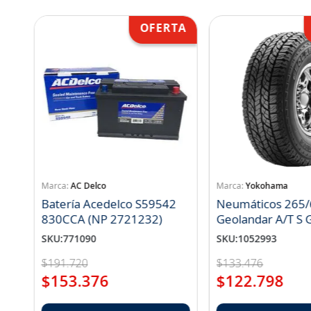
AC Delco
Yokohama
Batería Acedelco S59542
Neumáticos 265/
830CCA (NP 2721232)
Geo
SKU
:
771090
SKU
:
1052993
$
191
.
720
$
133
.
476
$
153
.
376
$
122
.
798