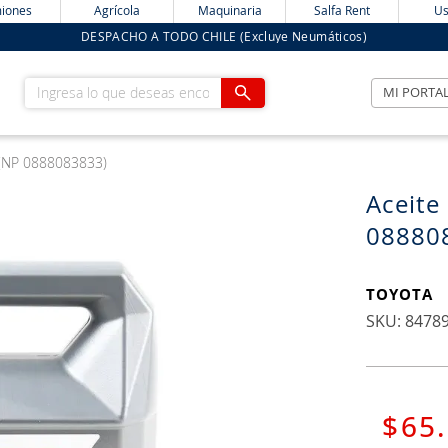
iones
Agrícola
Maquinaria
Salfa Rent
Us
DESPACHO A TODO CHILE (Excluye Neumáticos)
Ingresa lo que deseas encontrar
MI PORTA
 (NP 0888083833)
Aceite
08880
TOYOTA
:
8478
$
65
.