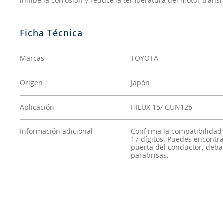
inhibe la corrosión y reduce la temperatura del motor transmi
Marcas
TOYOTA
Origen
Japón
Aplicación
HILUX 15/ GUN125
Información adicional
Confirma la compatibilidad
17 dígitos. Puedes encontrar
puerta del conductor, debaj
parabrisas.