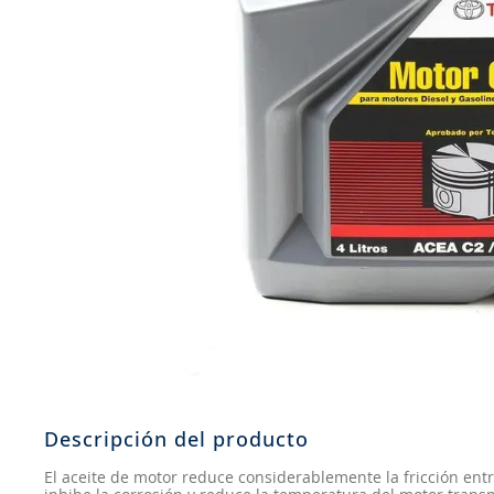
8
.
aceite
9
.
255
10
.
neumáticos 235
Descripción del producto
El aceite de motor reduce considerablemente la fricción entre