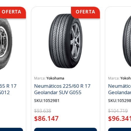
Yokohama
Yoko
65 R 17
Neumáticos 225/60 R 17
Neumátic
landar A/T S G012
Geolandar SUV G055
Geolanda
SKU
:
1052981
SKU
:
10529
$
93
.
638
$
104
.
719
$
86
.
147
$
96
.
34