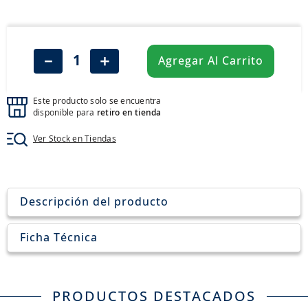
8
.
john deere
9
.
265
10
.
185
－
＋
Agregar Al Carrito
Este producto solo se encuentra
disponible para
retiro en tienda
Ver Stock en Tiendas
Descripción del producto
Ficha Técnica
PRODUCTOS DESTACADOS