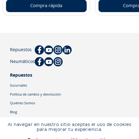
Compra rápida
Compra
Repuestos
Neumáticos
Repuestos
Sucursales
Política de cambio y devolución
Quiénes Somos
Blog
Cyber
Al navegar en nuestro sitio aceptas el uso de cookies
Ingresa tu ubicación para ver los productos disponibles en tu zona
.
para mejorar tu experiencia.
Descartar
Ingresar mi ubicación
Categorías