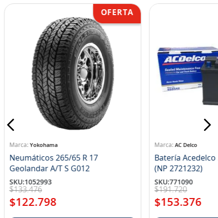
Yokohama
AC Delco
Neumáticos 265/65 R 17
Batería Acedelc
Geolandar A/T S G012
(NP 2721232)
SKU
:
1052993
SKU
:
771090
$
133
.
476
$
191
.
720
$
122
.
798
$
153
.
376