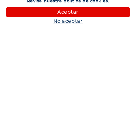
Revisa nuestra política de cookies.
Camiones
Aceptar
Maquinaria
No aceptar
Autos
Neumáticos
Shop
Corporativo
Ética corporativa
Trabaja con nosotros
Política Sistema Gestión Integrado
Hablemos
600 360 6200
Centro de Ayuda
Medios de Pago