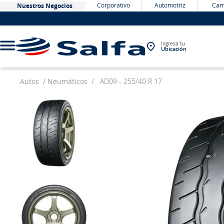
Corporativo
Automotriz
Cam
Nuestros Negocios
Ingresa tu
Ubicación
Autos
Neumáticos
AD09 - 255/40 R 17
TÉRMINOS MÁS BUSCADOS
1
.
bateria
2
.
neumáticos
3
.
westlake
4
.
yokohama
5
.
chevrolet
6
.
jockey
7
.
john deere