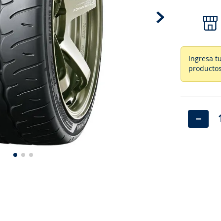
Ingresa t
productos
－