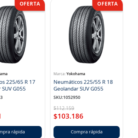
hama
Yokohama
os 225/65 R 17
Neumáticos 225/55 R 18
r SUV G055
Geolandar SUV G055
83
SKU
:
1052950
$
112
.
159
1
$
103
.
186
mpra rápida
Compra rápida