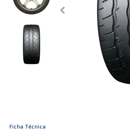
8
.
aceite
9
.
255
10
.
neumáticos 235