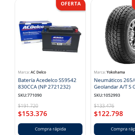
AC Delco
Yokohama
Batería Acedelco S59542
Neumáticos 265/
830CCA (NP 2721232)
Geo
SKU
:
771090
SKU
:
1052993
$
191
.
720
$
133
.
476
$
153
.
376
$
122
.
798
Compra rápida
Compra ráp