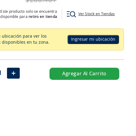
$
288
.
481
Este producto solo se encuentra
Ver Stock en Tiendas
disponible para
retiro en tienda
u ubicación para ver los
Ingresar mi ubicación
 disponibles en tu zona
.
＋
Agregar Al Carrito