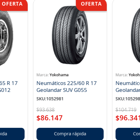
Yokohama
Yoko
65 R 17
Neumáticos 225/60 R 17
Neumátic
landar A/T S G012
Geolandar SUV G055
Geolanda
SKU
:
1052981
SKU
:
10529
$
93
.
638
$
104
.
719
$
86
.
147
$
96
.
34
ida
Compra rápida
Co