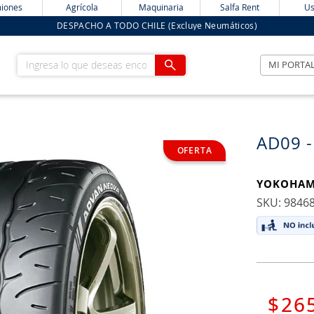
iones
Agrícola
Maquinaria
Salfa Rent
Us
DESPACHO A TODO CHILE (Excluye Neumáticos)
Ingresa lo que deseas encontrar
MI PORTA
AD09 -
YOKOHA
:
9846
$
26