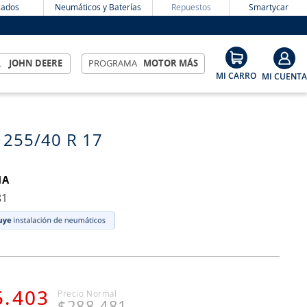
ados
Neumáticos y Baterías
Repuestos
Smartycar
L
JOHN DEERE
PROGRAMA
MOTOR MÁS
 255/40 R 17
MA
81
5
.
403