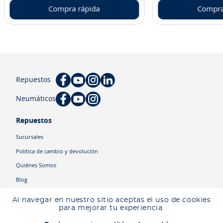
Compra rápida
Compra
Repuestos
Neumáticos
Repuestos
Sucursales
Política de cambio y devolución
Quiénes Somos
Blog
Cyber
Al navegar en nuestro sitio aceptas el uso de cookies
Ingresa tu ubicación para ver los productos disponibles en tu zona
.
para mejorar tu experiencia.
Descartar
Ingresar mi ubicación
Categorías