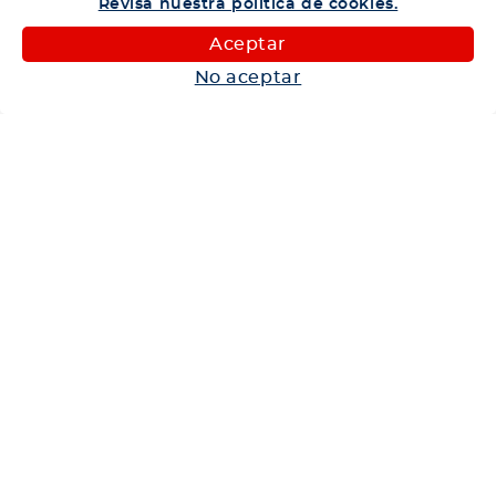
Revisa nuestra política de cookies.
Camiones
Aceptar
Maquinaria
No aceptar
Autos
Neumáticos
Shop
Corporativo
Ética corporativa
Trabaja con nosotros
Política Sistema Gestión Integrado
Hablemos
600 360 6200
Centro de Ayuda
Medios de Pago