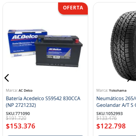
AC Delco
Yokohama
Batería Acedelco S59542 830CCA
Neumáticos 265/
(NP 2721232)
Ge
SKU
:
771090
SKU
:
1052993
$
191
.
720
$
133
.
476
$
153
.
376
$
122
.
798