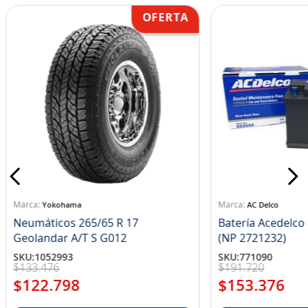
Yokohama
AC Delco
Neumáticos 265/65 R 17
Batería Acedelc
Geolandar A/T S G012
(NP 2721232)
SKU
:
1052993
SKU
:
771090
$
133
.
476
$
191
.
720
$
122
.
798
$
153
.
376