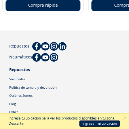
Compra rápida
Compra
Repuestos
Neumáticos
Repuestos
Sucursales
Política de cambio y devolución
Quiénes Somos
Blog
Cyber
Ingresa tu ubicación para ver los productos disponibles en tu zona
.
Descartar
Ingresar mi ubicación
Categorías