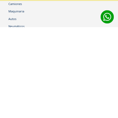
Camiones
Maquinaria
Autos
Neumáticos
Shop
Corporativo
Ética corporativa
Trabaja con nosotros
Política Sistema Gestión Integrado
Hablemos
600 360 6200
Centro de Ayuda
Medios de Pago