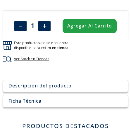
8
.
john deere
9
.
265
10
.
185
－
＋
Agregar Al Carrito
Este producto solo se encuentra
disponible para
retiro en tienda
Ver Stock en Tiendas
Descripción del producto
Ficha Técnica
PRODUCTOS DESTACADOS