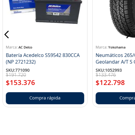
AC Delco
Yokohama
Batería Acedelco S59542 830CCA
Neumáticos 265/
(NP 2721232)
Ge
SKU
:
771090
SKU
:
1052993
$
191
.
720
$
133
.
476
$
153
.
376
$
122
.
798
Compra rápida
Compra