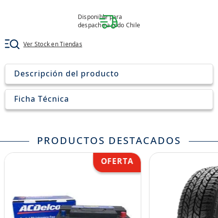
8
.
john deere
Disponible para
9
.
aceite
despacho a todo Chile
10
.
jockey john deere
Ver Stock en Tiendas
Descripción del producto
Ficha Técnica
PRODUCTOS DESTACADOS