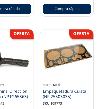
mpra rápida
Compra rápida
 Pro
Mack
minal Dirección
Empaquetadura Culata
Izquierdo (NP F265863)
(NP 25503035)
243
SKU
:
109773