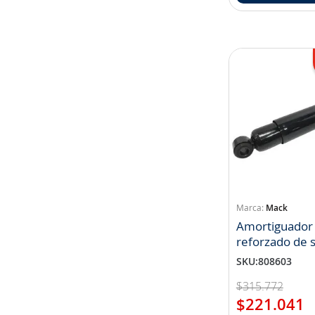
Mack
Amortiguador 
reforzado de 
de aire (NP 2
SKU
:
808603
$
315
.
772
$
221
.
041