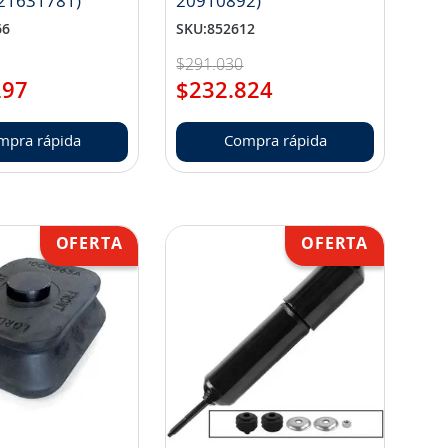
 21631781)
20910892)
66
SKU
:
852612
$
291
.
030
297
$
232
.
824
mpra rápida
Compra rápida