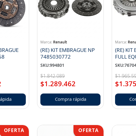
Renault
Rena
MBRAGUE
(RE) KIT EMBRAGUE NP
(RE) KI
58
7485030772
FULL EQ
500186
SKU
:
994801
SKU
:
7670
$
1
.
842
.
089
$
1
.
965
.
5
2
$
1
.
289
.
462
$
1
.
37
ápida
Compra rápida
Co