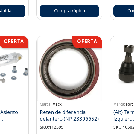
ápida
Compra rápida
Co
Mack
Fort
Asiento
Reten de diferencial
(Alt) Ter
delantero (NP 23396652)
SKU
:
112395
SKU
:
1058