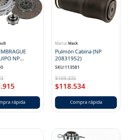
ult
Mack
T EMBRAGUE
Pulmón Cabina (NP
UIPO NP
20831952)
7227
40
SKU
:
113581
93
$
169
.
335
5
.
915
$
118
.
534
mpra rápida
Compra rápida