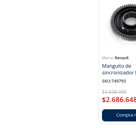
Renault
Manguito de
sincronizador
Trucks (NP 7
SKU
:
749793
$
3
.
838
.
069
$
2
.
686
.
64
Compra r