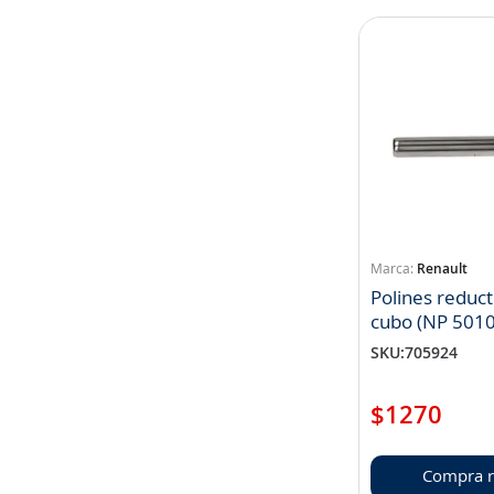
Renault
Polines reduc
cubo (NP 501
SKU
:
705924
$
1270
Compra r