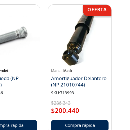
rolet
Mack
ueda (NP
Amortiguador Delantero
)
(NP 21010744)
36
SKU
:
713993
$
286
.
343
$
200
.
440
mpra rápida
Compra rápida