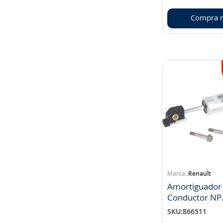
Compra r
Renault
Amortiguador 
Conductor NP
7424465306
SKU
:
866511