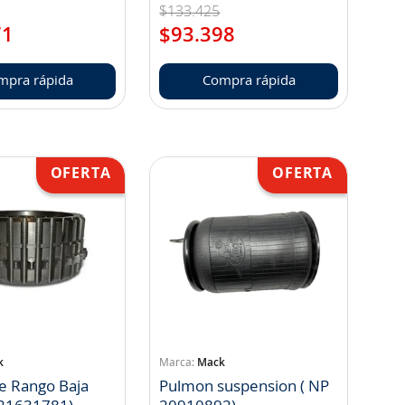
$
133
.
425
71
$
93
.
398
mpra rápida
Compra rápida
k
Mack
e Rango Baja
Pulmon suspension ( NP