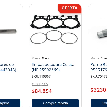
Mack
Chev
tores de
Empaquetadura Culata
Perno R
0443948)
(NP 25502669)
9595179
SKU
:
110307
SKU
:
7547
$
121
.
219
$
3230
$
84
.
854
ápida
Compra rápida
Co