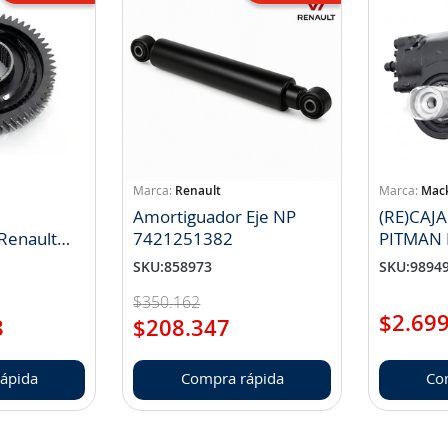
Renault
Mac
Amortiguador Eje NP
(RE)CAJA
 Renault
7421251382
PITMAN 
485132266)
M100P
SKU
:
858973
SKU
:
9894
$
350
.
162
$
2
.
69
8
$
208
.
347
ápida
Compra rápida
Co