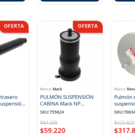
Mack
Rena
trasero
PULMÓN SUSPENSIÓN
Pulmón d
suspensión
CABINA Mack NP
suspensi
3818296)
21338449
7421978
SKU
:
755624
SKU
:
7063
$
84
.
599
$
423
.
820
$
59
.
220
$
317
.