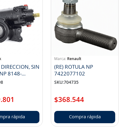
k
Renault
 DIRECCION, SIN
(RE) ROTULA NP
NP 8148-
7422077102
WD3R
98
SKU
:
704735
9
.
801
$
368
.
544
mpra rápida
Compra rápida