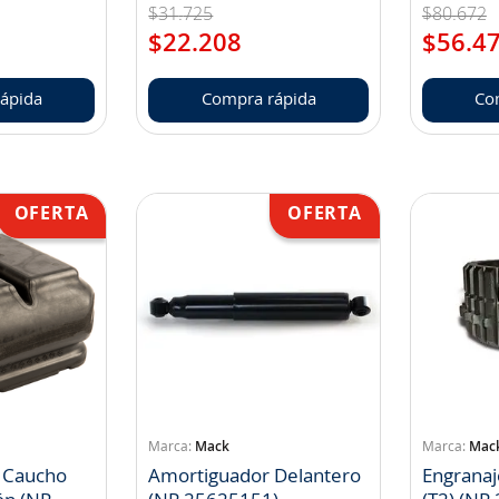
$
31
.
725
$
80
.
672
$
22
.
208
$
56
.
4
ápida
Compra rápida
Co
Mack
Mac
 Caucho
Amortiguador Delantero
Engranaj