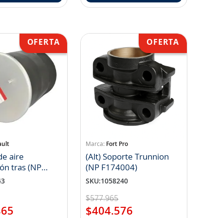
ult
Fort Pro
e aire
(Alt) Soporte Trunnion
ón tras (NP
(NP F174004)
494)
43
SKU
:
1058240
$
577
.
965
865
$
404
.
576