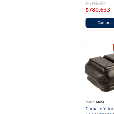
$
1
.
115
.
191
$
780
.
633
Compra r
Mack
Goma Inferior