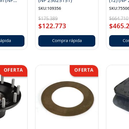
ón (NP
(NP 25625151)
(T2) (NP
SKU
:
109356
SKU
:
7550
$
175
.
389
$
664
.
710
$
122
.
773
$
465
.
ápida
Compra rápida
Co