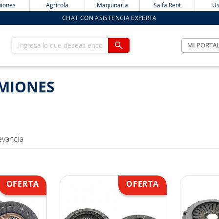
iones
Agrícola
Maquinaria
Salfa Rent
Us
CHAT CON ASISTENCIA EXPERTA
Ingresa lo que deseas encontrar
MI PORTA
AMIONES
evancia