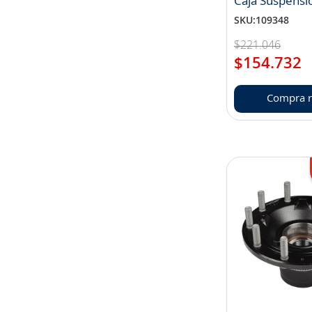
Caja Suspensi
25124724)
SKU
:
109348
$
221
.
046
$
154
.
732
Compra r