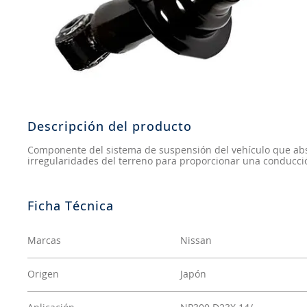
8
.
john deere
9
.
245
10
.
aceite
Descripción del producto
Componente del sistema de suspensión del vehículo que abso
irregularidades del terreno para proporcionar una conducció
Marcas
Nissan
Origen
Japón