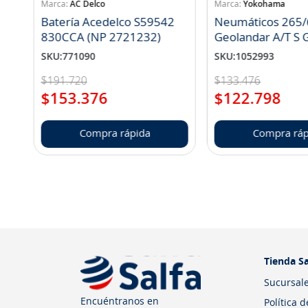
AC Delco
Yokohama
Batería Acedelco S59542
Neumáticos 265/
830CCA (NP 2721232)
Geo
SKU
:
771090
SKU
:
1052993
$
191
.
720
$
133
.
476
$
153
.
376
$
122
.
798
Compra rápida
Compra ráp
Tienda Sa
Sucursal
Encuéntranos en
Política 