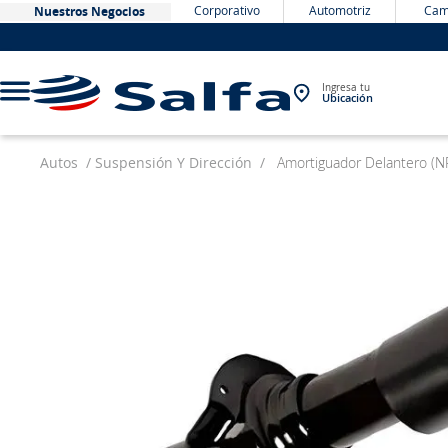
Corporativo
Automotriz
Cam
Nuestros Negocios
Ingresa tu
Ubicación
Autos
Suspensión Y Dirección
Amortiguador Delantero (N
TÉRMINOS MÁS BUSCADOS
1
.
bateria
2
.
neumáticos
3
.
westlake
4
.
yokohama
5
.
chevrolet
6
.
jockey
7
.
235