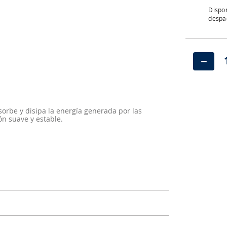
Dispon
despac
－
rbe y disipa la energía generada por las
n suave y estable.