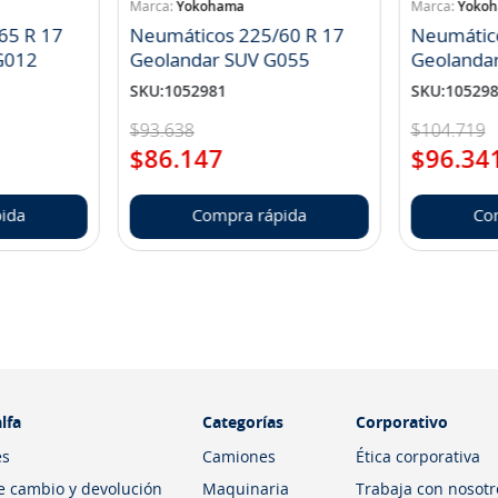
Yokohama
Yoko
65 R 17
Neumáticos 225/60 R 17
Neumátic
landar A/T S G012
Geolandar SUV G055
Geolanda
SKU
:
1052981
SKU
:
10529
$
93
.
638
$
104
.
719
$
86
.
147
$
96
.
34
ida
Compra rápida
Co
lfa
Categorías
Corporativo
es
Camiones
Ética corporativa
de cambio y devolución
Maquinaria
Trabaja con nosotr