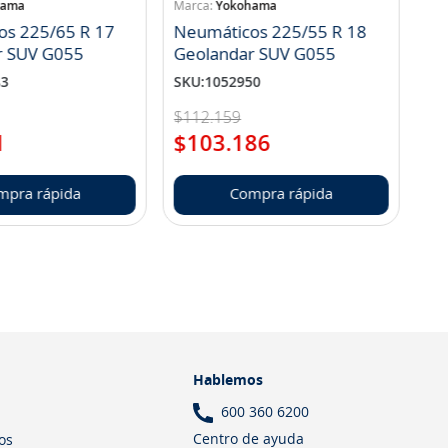
hama
Yokohama
os 225/65 R 17
Neumáticos 225/55 R 18
r SUV G055
Geolandar SUV G055
83
SKU
:
1052950
$
112
.
159
1
$
103
.
186
mpra rápida
Compra rápida
Hablemos
600 360 6200
Centro de ayuda
os