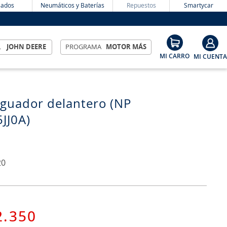
ados
Neumáticos y Baterías
Repuestos
Smartycar
L
JOHN DEERE
PROGRAMA
MOTOR MÁS
guador delantero (NP
JJ0A)
20
2
.
350