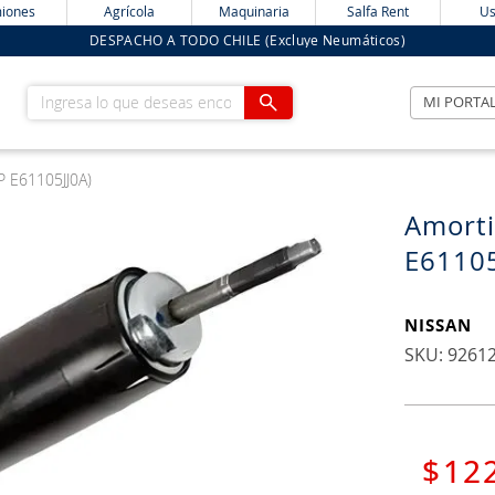
iones
Agrícola
Maquinaria
Salfa Rent
Us
DESPACHO A TODO CHILE (Excluye Neumáticos)
Ingresa lo que deseas encontrar
MI PORTA
P E61105JJ0A)
Amorti
E61105
NISSAN
:
9261
$
12