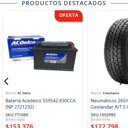
PRODUCTOS DESTACADOS
AC Delco
Yokohama
Batería Acedelco S59542 830CCA
Neumáticos 265/
(NP 2721232)
Ge
SKU
:
771090
SKU
:
1052993
$
191
.
720
$
133
.
476
$
153
.
376
$
122
.
798