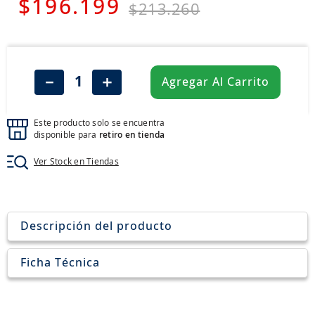
$
7
.
196
jockey
.
199
$
213
.
260
8
.
205
9
.
235
10
.
john deere
－
＋
Agregar Al Carrito
Este producto solo se encuentra
disponible para
retiro en tienda
Ver Stock en Tiendas
Descripción del producto
Ficha Técnica