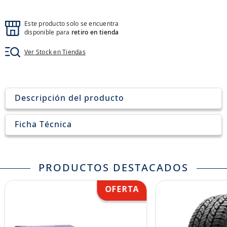
8
.
aceite
9
.
255
Este producto solo se encuentra
disponible para
retiro en tienda
10
.
neumáticos 235
Ver Stock en Tiendas
Descripción del producto
Ficha Técnica
PRODUCTOS DESTACADOS