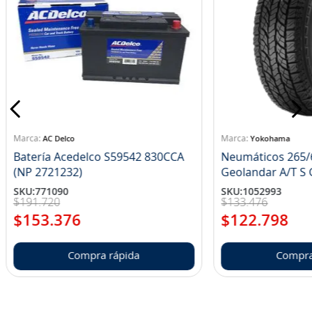
AC Delco
Yokohama
Batería Acedelco S59542 830CCA
Neumáticos 265/
(NP 2721232)
Ge
SKU
:
771090
SKU
:
1052993
$
191
.
720
$
133
.
476
$
153
.
376
$
122
.
798
Compra rápida
Compra