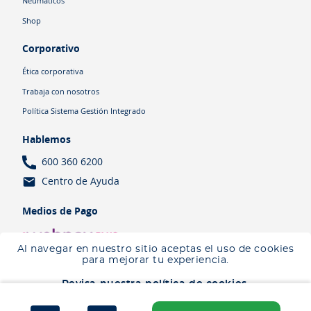
Neumáticos
Shop
Corporativo
Ética corporativa
Trabaja con nosotros
Política Sistema Gestión Integrado
Hablemos
600 360 6200
Centro de Ayuda
Medios de Pago
Al navegar en nuestro sitio aceptas el uso de cookies
Ingresa tu ubicación para ver los productos disponibles en tu zona
.
para mejorar tu experiencia.
Descartar
Ingresar mi ubicación
Revisa nuestra política de cookies.
Términos y Condiciones
Política de cookies
Política de privacidad
Aceptar