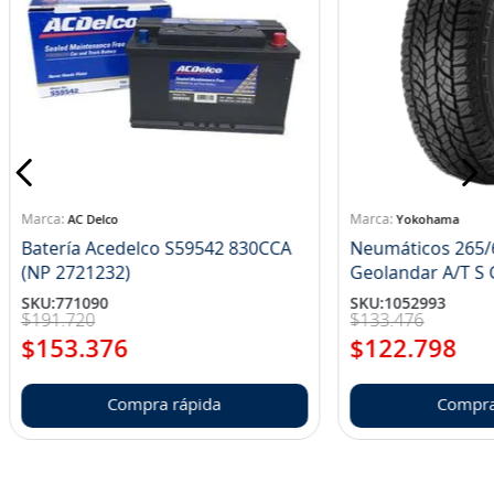
AC Delco
Yokohama
Batería Acedelco S59542 830CCA
Neumáticos 265/
(NP 2721232)
Ge
SKU
:
771090
SKU
:
1052993
$
191
.
720
$
133
.
476
$
153
.
376
$
122
.
798
Compra rápida
Compra