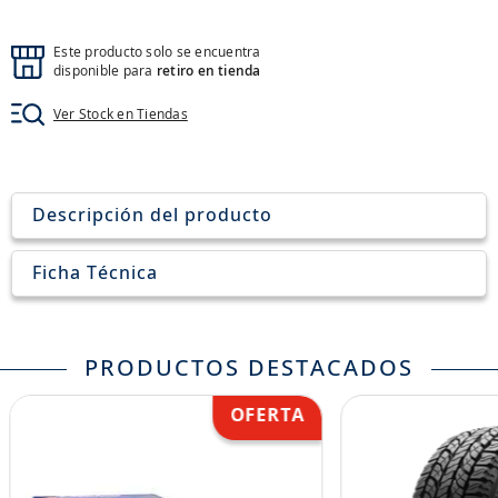
8
.
john deere
9
.
aceite
Este producto solo se encuentra
disponible para
retiro en tienda
10
.
jockey john deere
Ver Stock en Tiendas
Descripción del producto
Ficha Técnica
PRODUCTOS DESTACADOS