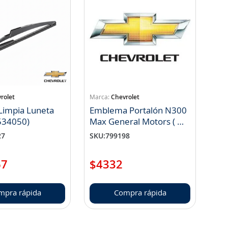
rolet
Chevrolet
 Limpia Luneta
Emblema Portalón N300
23534050)
Max General Motors ( NP
24542679)
27
SKU
:
799198
67
$
4332
mpra rápida
Compra rápida