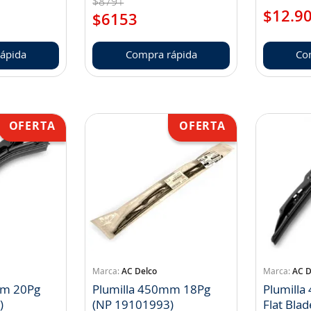
$
8791
$
12
.
9
$
6153
ápida
Compra rápida
Co
AC Delco
AC D
mm 20Pg
Plumilla 450mm 18Pg
Plumill
)
(NP 19101993)
Flat Bla