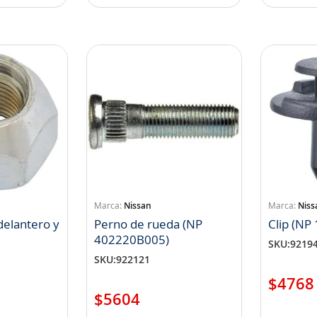
Nissan
Niss
delantero y
Perno de rueda (NP
Clip (NP
402220B005)
SKU
:
9219
SKU
:
922121
$
4768
$
5604