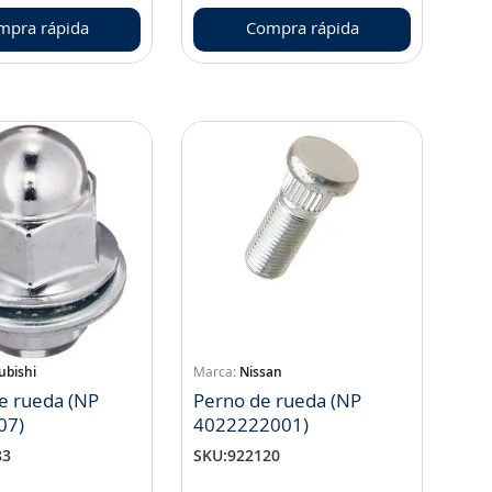
mpra rápida
Compra rápida
ubishi
Nissan
e rueda (NP
Perno de rueda (NP
07)
4022222001)
83
SKU
:
922120