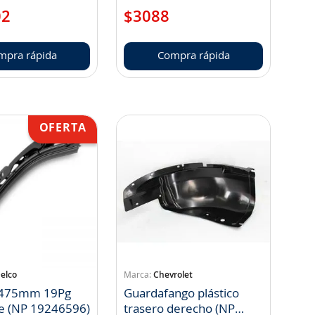
02
$
3088
mpra rápida
Compra rápida
elco
Chevrolet
a 475mm 19Pg
Guardafango plástico
de (NP 19246596)
trasero derecho (NP