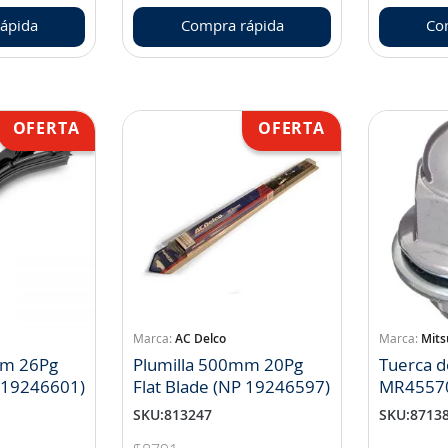
ápida
Compra rápida
Co
AC Delco
Mits
mm 26Pg
Plumilla 500mm 20Pg
Tuerca d
P 19246601)
Flat Blade (NP 19246597)
MR4557
SKU
:
813247
SKU
:
8713