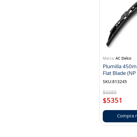
dmax 04/ llanta de fierro /
dmax 15 / luv 89/ gemini aska
AC Delco
Plumilla 450
Flat Blade (N
SKU
:
813245
$
6689
$
5351
Compra r