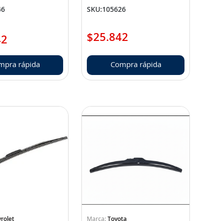
8972348631)
46
SKU
:
105626
$
25
.
842
42
mpra rápida
Compra rápida
rolet
Toyota