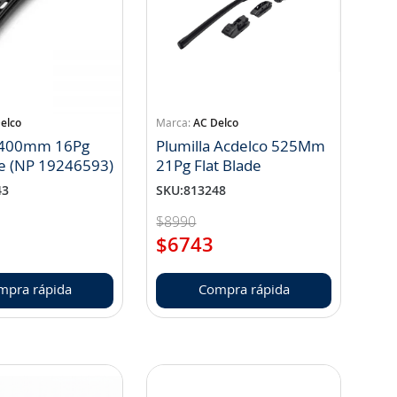
elco
AC Delco
a 400mm 16Pg
Plumilla Acdelco 525Mm
de (NP 19246593)
21Pg Flat Blade
43
SKU
:
813248
$
8990
$
6743
mpra rápida
Compra rápida