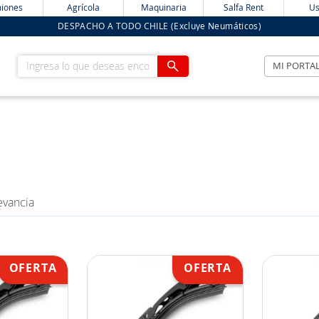
iones
Agrícola
Maquinaria
Salfa Rent
Us
DESPACHO A TODO CHILE (Excluye Neumáticos)
Ingresa lo que deseas encontrar
MI PORTA
evancia