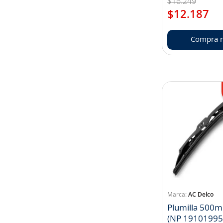
$
16
.
249
$
12
.
187
Compra r
AC Delco
Plumilla 500
(NP 19101995