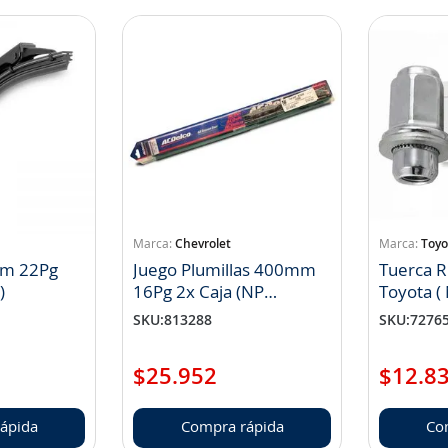
Chevrolet
Toyo
mm 22Pg
Juego Plumillas 400mm
Tuerca 
)
16Pg 2x Caja (NP
Toyota 
19102000)
)
SKU
:
813288
SKU
:
7276
$
25
.
952
$
12
.
8
ápida
Compra rápida
Co