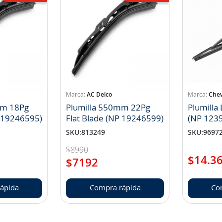
AC Delco
Chev
mm 18Pg
Plumilla 550mm 22Pg
Plumilla
P 19246595)
Flat Blade (NP 19246599)
(NP 1
SKU
:
813249
SKU
:
9697
$
8990
$
14
.
3
$
7192
ápida
Compra rápida
Co