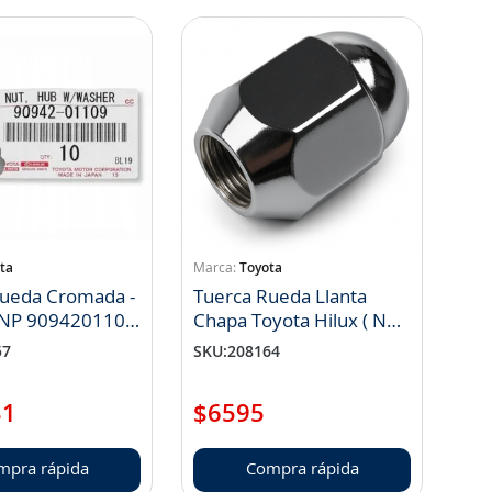
ta
Toyota
Rueda Cromada -
Tuerca Rueda Llanta
( NP 9094201109
Chapa Toyota Hilux ( NP
90942 01082)
57
SKU
:
208164
31
$
6595
mpra rápida
Compra rápida