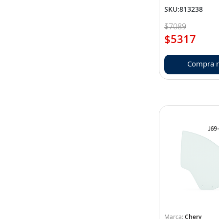
SKU
:
813238
$
7089
$
5317
Compra r
Chery