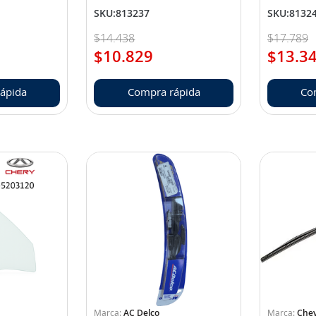
SKU
:
813237
SKU
:
8132
$
14
.
438
$
17
.
789
$
10
.
829
$
13
.
3
ápida
Compra rápida
Co
AC Delco
Chev