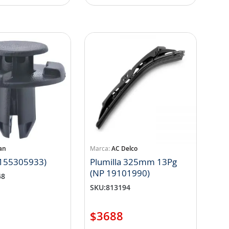
an
AC Delco
 155305933)
Plumilla 325mm 13Pg
(NP 19101990)
48
SKU
:
813194
$
3688