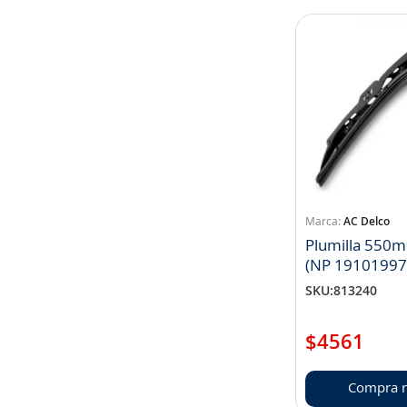
AC Delco
Plumilla 550
(NP 19101997
SKU
:
813240
$
4561
Compra r