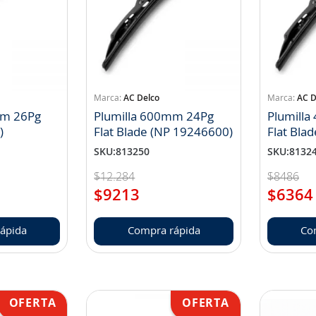
AC Delco
AC D
mm 26Pg
Plumilla 600mm 24Pg
Plumill
)
Flat Blade (NP 19246600)
Flat Bla
SKU
:
813250
SKU
:
8132
$
12
.
284
$
8486
$
9213
$
6364
ápida
Compra rápida
Co