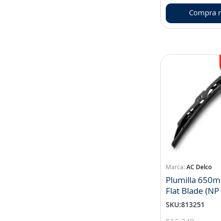
Compra r
AC Delco
Plumilla 650
Flat Blade (N
SKU
:
813251