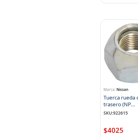
Nissan
Tuerca rueda 
trasero (NP
40224ZE73A)
SKU
:
922615
$
4025