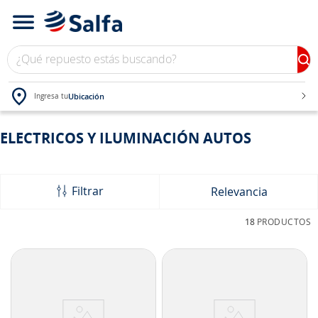
¿Qué repuesto estás buscando?
Ubicación
Ingresa tu
TÉRMINOS MÁS BUSCADOS
ELECTRICOS Y ILUMINACIÓN AUTOS
1
.
bateria
2
.
neumáticos
Filtrar
Relevancia
3
.
westlake
18
PRODUCTOS
4
.
yokohama
5
.
chevrolet
6
.
jockey
7
.
john deere