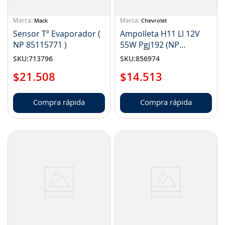
Mack
Chevrolet
Sensor Tº Evaporador (
Ampolleta H11 Ll 12V
NP 85115771 )
55W Pgj192 (NP
1964362)
SKU
:
713796
SKU
:
856974
$
21
.
508
$
14
.
513
Compra rápida
Compra rápida