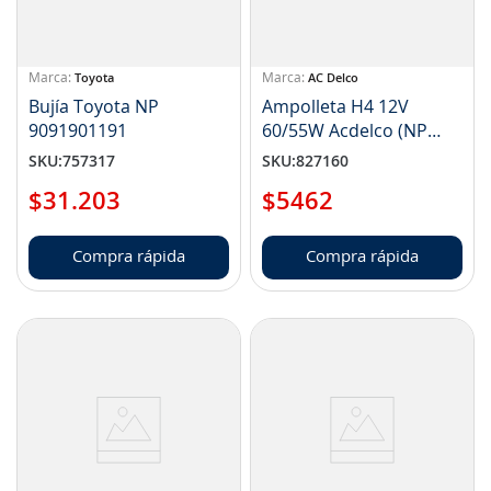
Toyota
AC Delco
Bujía Toyota NP
Ampolleta H4 12V
9091901191
60/55W Acdelco (NP
8931619)
SKU
:
757317
SKU
:
827160
$
31
.
203
$
5462
Compra rápida
Compra rápida