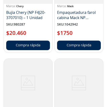
Chery
Mack
Bujía Chery (NP F4J20-
Empaquetadura farol
3707010) – 1 Unidad
cabina Mack NP
25625229
SKU
:
980287
SKU
:
1042942
$
20
.
460
$
1750
Compra rápida
Compra rápida