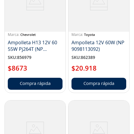
8
.
aceite
9
.
255
10
.
neumáticos 235
Chevrolet
Toyota
Ampolleta H13 12V 60
Ampolleta 12V 60W (NP
55W Pj264T (NP
9098113092)
1964623)
SKU
:
856979
SKU
:
862389
$
8673
$
20
.
918
Compra rápida
Compra rápida