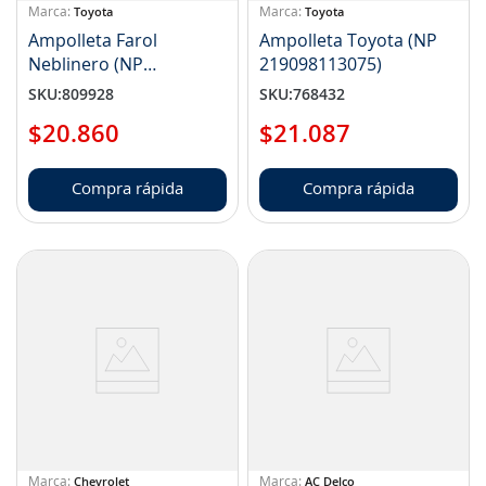
Toyota
Toyota
Ampolleta Farol
Ampolleta Toyota (NP
Neblinero (NP
219098113075)
219098113090)
SKU
:
809928
SKU
:
768432
$
20
.
860
$
21
.
087
Compra rápida
Compra rápida
Chevrolet
AC Delco