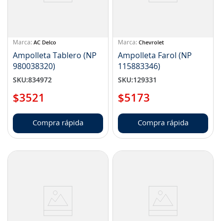
AC Delco
Chevrolet
Ampolleta Tablero (NP
Ampolleta Farol (NP
980038320)
115883346)
SKU
:
834972
SKU
:
129331
$
3521
$
5173
Compra rápida
Compra rápida