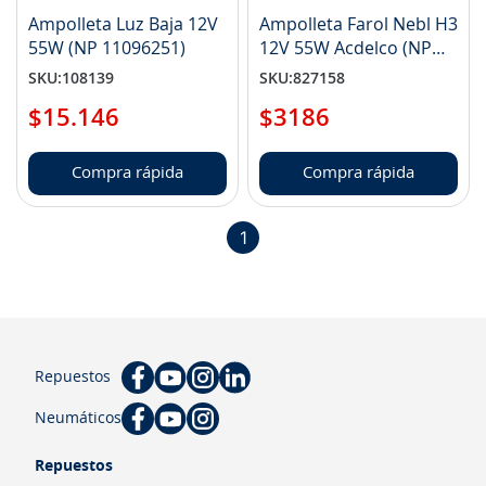
Ampolleta Luz Baja 12V
Ampolleta Farol Nebl H3
55W (NP 11096251)
12V 55W Acdelco (NP
8931614)
SKU
:
108139
SKU
:
827158
$
15
.
146
$
3186
Compra rápida
Compra rápida
1
Repuestos
Neumáticos
Repuestos