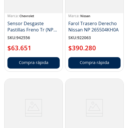
Chevrolet
Nissan
Sensor Desgaste
Farol Trasero Derecho
Pastillas Freno Tr (NP
Nissan NP 265504KH0A
84688287)
SKU
:
942556
SKU
:
922063
$
63
.
651
$
390
.
280
Compra rápida
Compra rápida