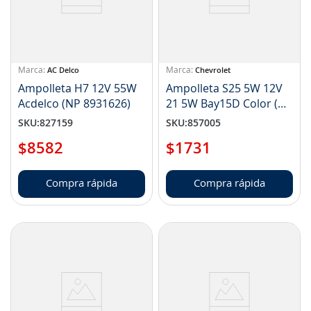
AC Delco
Chevrolet
Ampolleta H7 12V 55W
Ampolleta S25 5W 12V
Acdelco (NP 8931626)
21 5W Bay15D Color (NP
1964616) 1Un
SKU
:
827159
SKU
:
857005
$
8582
$
1731
Compra rápida
Compra rápida