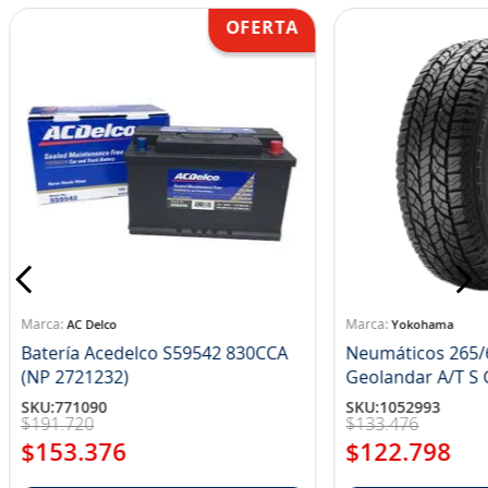
AC Delco
Yokohama
Batería Acedelco S59542 830CCA
Neumáticos 265/
(NP 2721232)
Ge
SKU
:
771090
SKU
:
1052993
$
191
.
720
$
133
.
476
$
153
.
376
$
122
.
798