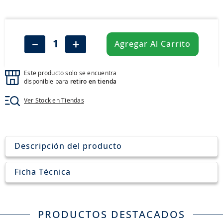
8
.
265
9
.
john deere
10
.
185
－
＋
Agregar Al Carrito
Este producto solo se encuentra
disponible para
retiro en tienda
Ver Stock en Tiendas
Descripción del producto
Ficha Técnica
PRODUCTOS DESTACADOS