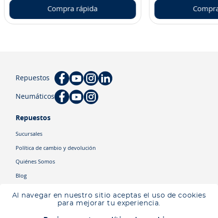
Compra rápida
Compra
Repuestos
Neumáticos
Repuestos
Sucursales
Política de cambio y devolución
Quiénes Somos
Blog
Cyber
Al navegar en nuestro sitio aceptas el uso de cookies
Ingresa tu ubicación para ver los productos disponibles en tu zona
.
para mejorar tu experiencia.
Descartar
Ingresar mi ubicación
Categorías