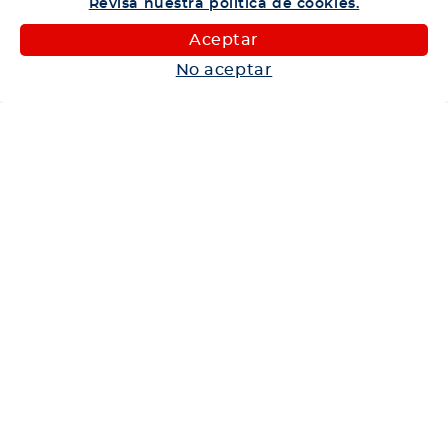
Revisa nuestra política de cookies.
Camiones
Aceptar
Maquinaria
No aceptar
Autos
Neumáticos
Shop
Corporativo
Ética corporativa
Trabaja con nosotros
Política Sistema Gestión Integrado
Hablemos
600 360 6200
Centro de Ayuda
Medios de Pago