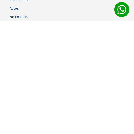
Autos
Neumáticos
Shop
Corporativo
Ética corporativa
Trabaja con nosotros
Política Sistema Gestión Integrado
Hablemos
600 360 6200
Centro de Ayuda
Medios de Pago