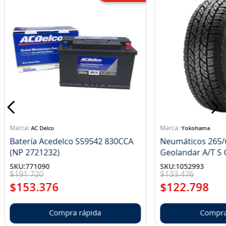
AC Delco
Yokohama
Batería Acedelco S59542 830CCA
Neumáticos 265/
(NP 2721232)
Ge
SKU
:
771090
SKU
:
1052993
$
191
.
720
$
133
.
476
$
153
.
376
$
122
.
798
Compra rápida
Compra