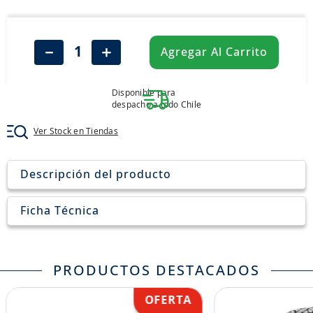
8
.
john deere
9
.
245
－
＋
Agregar Al Carrito
10
.
aceite
Disponible para
despacho a todo Chile
Ver Stock en Tiendas
Descripción del producto
Ficha Técnica
PRODUCTOS DESTACADOS