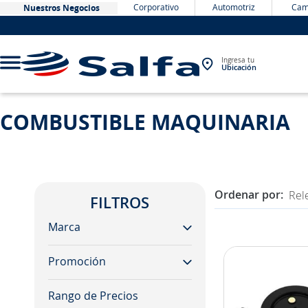
Corporativo
Automotriz
Cam
Nuestros Negocios
Ingresa tu
Ubicación
COMBUSTIBLE MAQUINARIA
TÉRMINOS MÁS BUSCADOS
1
.
bateria
2
.
neumáticos
Rel
3
.
westlake
FILTROS
4
.
yokohama
Marca
5
.
jockey
Promoción
john deere
6
.
215
vapormatic
7
.
chevrolet
yes