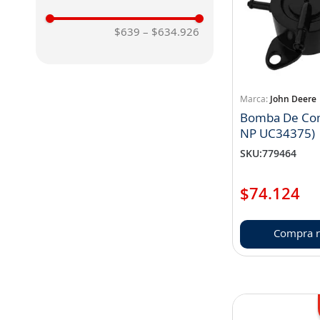
8
.
john deere
$639
–
$634.926
9
.
aceite
10
.
jockey john deere
John Deere
Bomba De Com
NP UC34375)
SKU
:
779464
$
74
.
124
Compra r