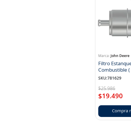
John Deere
Filtro Estanqu
Combustible (
RE220719 )
SKU
:
781629
$
25
.
986
$
19
.
490
Compra r