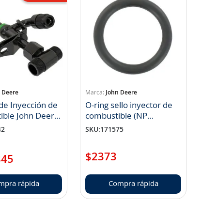
 Deere
John Deere
 de Inyección de
O-ring sello inyector de
ible John Deere
combustible (NP
062
R505452)
42
SKU
:
171575
$
2373
845
mpra rápida
Compra rápida