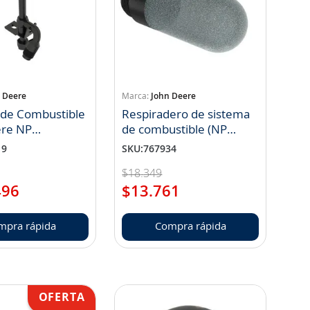
 Deere
John Deere
 de Combustible
Respiradero de sistema
ere NP
de combustible (NP
36
H216169)
19
SKU
:
767934
$
18
.
349
496
$
13
.
761
mpra rápida
Compra rápida