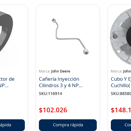
John Deere
John
ctor de
Cañería Inyección
Cubo Y E
NP
Cilindros 3 y 4 NP
Cuchillo
RE526693
SKU
:
116914
SKU
:
8858
$
102
.
026
$
148
.
ápida
Compra rápida
Co