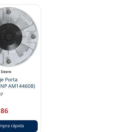
 Deere
je Porta
( NP AM144608)
07
186
mpra rápida