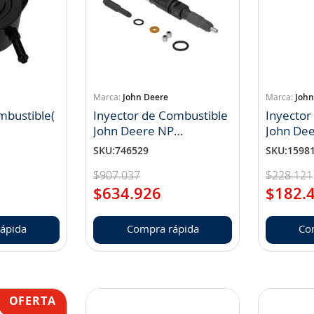
John Deere
John
bustible(
Inyector de Combustible
Inyector
John Deere NP
John De
DZ100216
RE5314
SKU
:
746529
SKU
:
1598
$
907
.
037
$
228
.
121
$
634
.
926
$
182
.
ápida
Compra rápida
Co