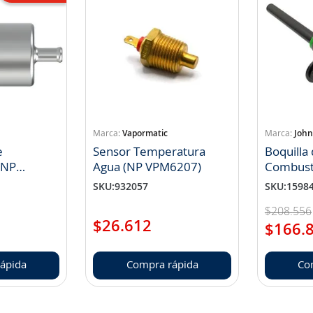
Vapormatic
John
e
Sensor Temperatura
Boquilla
 NP
Agua (NP VPM6207)
Combust
NP RE60
SKU
:
932057
SKU
:
1598
$
208
.
556
$
26
.
612
$
166
.
ápida
Compra rápida
Co