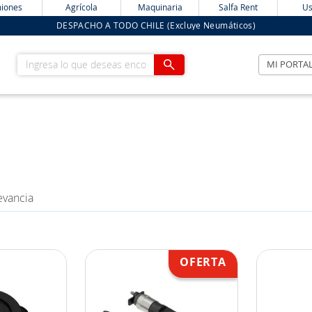
iones
Agrícola
Maquinaria
Salfa Rent
Us
DESPACHO A TODO CHILE (Excluye Neumáticos)
Ingresa lo que deseas encontrar
MI PORTA
evancia