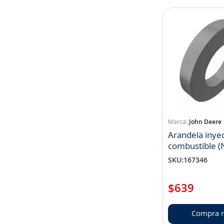
John Deere
Arandela inye
combustible (
R131051)
SKU
:
167346
$
639
Compra r