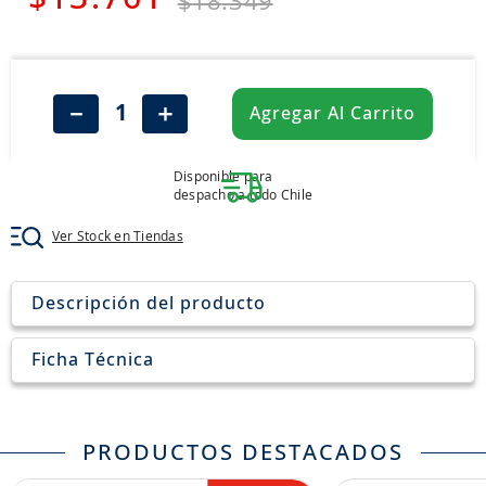
$
18
.
349
7
.
chevrolet
8
.
john deere
9
.
aceite
－
＋
Agregar Al Carrito
10
.
jockey john deere
Disponible para
despacho a todo Chile
Ver Stock en Tiendas
Descripción del producto
Ficha Técnica
PRODUCTOS DESTACADOS