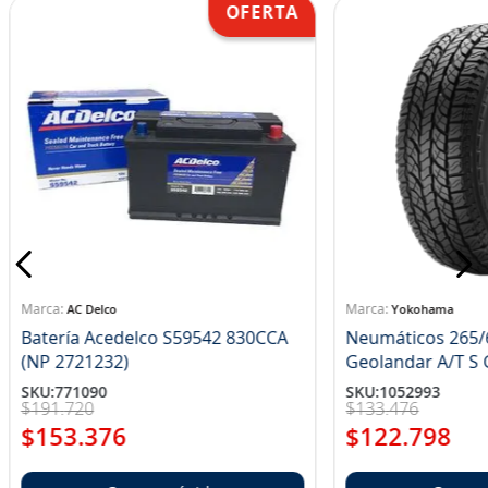
AC Delco
Yokohama
Batería Acedelco S59542 830CCA
Neumáticos 265/
(NP 2721232)
Ge
SKU
:
771090
SKU
:
1052993
$
191
.
720
$
133
.
476
$
153
.
376
$
122
.
798