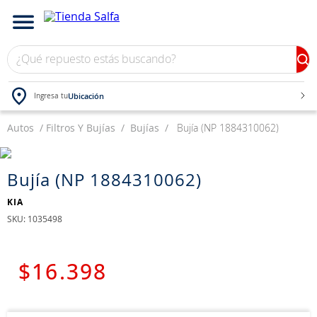
¿Qué repuesto estás buscando?
Ubicación
Ingresa tu
Autos
TÉRMINOS MÁS BUSCADOS
Filtros Y Bujías
Bujías
Bujía (NP 1884310062)
1
.
bateria
2
.
neumáticos
Bujía (NP 1884310062)
3
.
westlake
KIA
:
1035498
4
.
yokohama
5
.
chevrolet
$
16
.
398
6
.
jockey
7
.
john deere