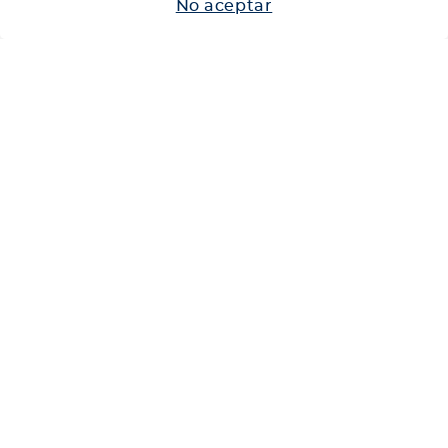
No aceptar
Neumáticos
Shop
Corporativo
Ética corporativa
Trabaja con nosotros
Política Sistema Gestión Integrado
Hablemos
600 360 6200
Centro de Ayuda
Medios de Pago