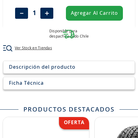
8
.
aceite
－
＋
Agregar Al Carrito
9
.
255
10
.
neumáticos 235
Disponible para
despacho a todo Chile
Ver Stock en Tiendas
Descripción del producto
Ficha Técnica
PRODUCTOS DESTACADOS