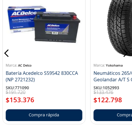
AC Delco
Yokohama
Batería Acedelco S59542 830CCA
Neumáticos 265/
(NP 2721232)
Ge
SKU
:
771090
SKU
:
1052993
$
191
.
720
$
133
.
476
$
153
.
376
$
122
.
798
Compra rápida
Compra