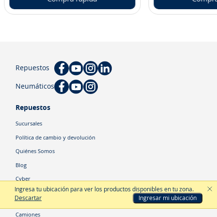
Repuestos
Neumáticos
Repuestos
Sucursales
Política de cambio y devolución
Quiénes Somos
Blog
Cyber
Ingresa tu ubicación para ver los productos disponibles en tu zona
.
Descartar
Ingresar mi ubicación
Categorías
Camiones