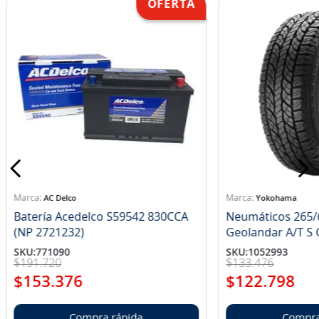
AC Delco
Yokohama
Batería Acedelco S59542 830CCA
Neumáticos 265/
(NP 2721232)
Ge
SKU
:
771090
SKU
:
1052993
$
191
.
720
$
133
.
476
$
153
.
376
$
122
.
798
Compra rápida
Compra