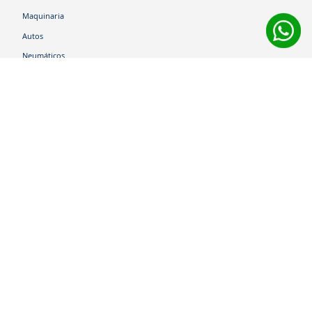
Maquinaria
Autos
Neumáticos
Shop
Corporativo
Ética corporativa
Trabaja con nosotros
Política Sistema Gestión Integrado
Hablemos
600 360 6200
Centro de Ayuda
Medios de Pago