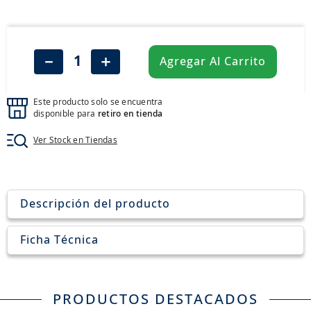
8
.
john deere
9
.
aceite
10
.
jockey john deere
－
＋
Agregar Al Carrito
Este producto solo se encuentra
disponible para
retiro en tienda
Ver Stock en Tiendas
Descripción del producto
Ficha Técnica
PRODUCTOS DESTACADOS