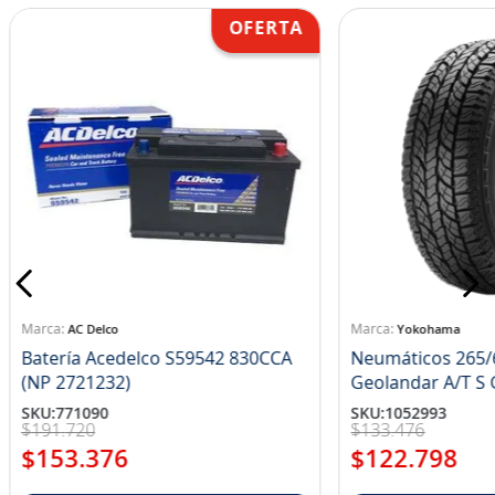
AC Delco
Yokohama
Batería Acedelco S59542 830CCA
Neumáticos 265/
(NP 2721232)
Ge
SKU
:
771090
SKU
:
1052993
$
191
.
720
$
133
.
476
$
153
.
376
$
122
.
798