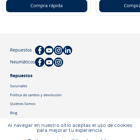
Compra rápida
Compra
Repuestos
Neumáticos
Repuestos
Sucursales
Política de cambio y devolución
Quiénes Somos
Blog
Cyber
Al navegar en nuestro sitio aceptas el uso de cookies
Ingresa tu ubicación para ver los productos disponibles en tu zona
.
para mejorar tu experiencia.
Descartar
Ingresar mi ubicación
Categorías