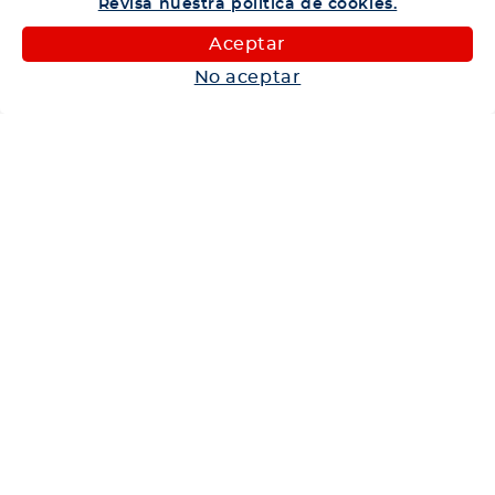
Revisa nuestra política de cookies.
Camiones
Aceptar
Maquinaria
No aceptar
Autos
Neumáticos
Shop
Corporativo
Ética corporativa
Trabaja con nosotros
Política Sistema Gestión Integrado
Hablemos
600 360 6200
Centro de Ayuda
Medios de Pago