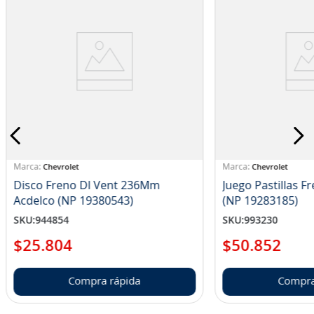
Chevrolet
Chevrolet
Disco Freno Dl Vent 236Mm
Juego Pastillas F
Acdelco (NP 19380543)
(NP 19283185)
SKU
:
944854
SKU
:
993230
$
25
.
804
$
50
.
852
Compra rápida
Compra