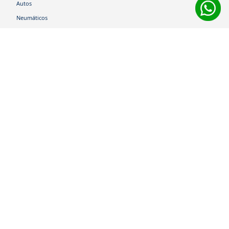
Autos
Neumáticos
Shop
Corporativo
Ética corporativa
Trabaja con nosotros
Política Sistema Gestión Integrado
Hablemos
600 360 6200
Centro de Ayuda
Medios de Pago