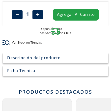
8
.
265
9
.
john deere
－
＋
Agregar Al Carrito
10
.
185
Disponible para
despacho a todo Chile
Ver Stock en Tiendas
Descripción del producto
Ficha Técnica
PRODUCTOS DESTACADOS