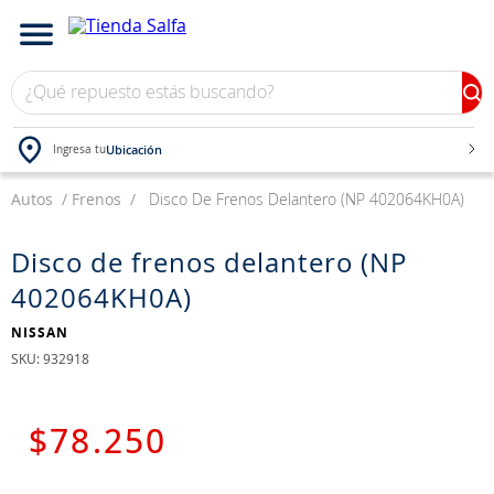
¿Qué repuesto estás buscando?
Ubicación
Ingresa tu
Autos
TÉRMINOS MÁS BUSCADOS
Frenos
Disco De Frenos Delantero (NP 402064KH0A)
1
.
bateria
Disco de frenos delantero (NP
2
.
neumáticos
402064KH0A)
3
.
westlake
NISSAN
4
.
yokohama
:
932918
5
.
jockey
6
.
chevrolet
$
78
.
250
7
.
205