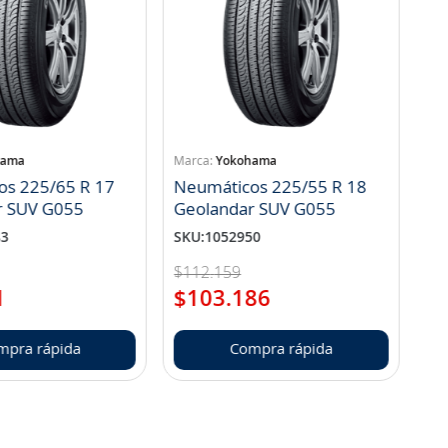
hama
Yokohama
os 225/65 R 17
Neumáticos 225/55 R 18
r SUV G055
Geolandar SUV G055
83
SKU
:
1052950
$
112
.
159
1
$
103
.
186
mpra rápida
Compra rápida