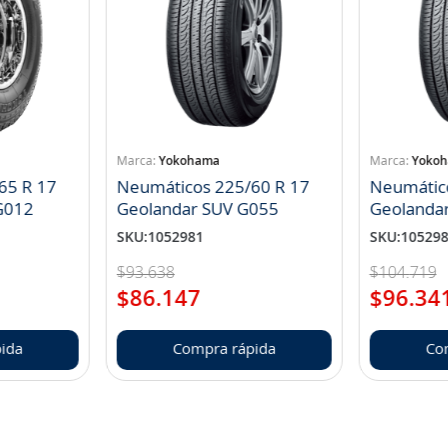
Yokohama
Yoko
65 R 17
Neumáticos 225/60 R 17
Neumátic
landar A/T S G012
Geolandar SUV G055
Geolanda
SKU
:
1052981
SKU
:
10529
$
93
.
638
$
104
.
719
$
86
.
147
$
96
.
34
ida
Compra rápida
Co