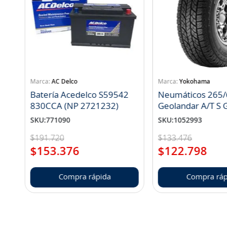
AC Delco
Yokohama
Batería Acedelco S59542
Neumáticos 265/
830CCA (NP 2721232)
Geo
SKU
:
771090
SKU
:
1052993
$
191
.
720
$
133
.
476
$
153
.
376
$
122
.
798
Compra rápida
Compra ráp