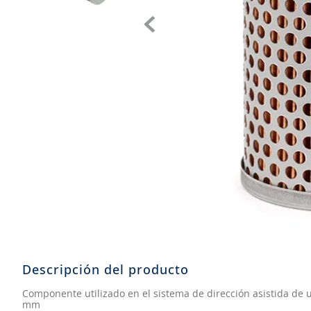
8
.
205
9
.
235
10
.
john deere
Descripción del producto
Componente utilizado en el sistema de dirección asistida de 
mm