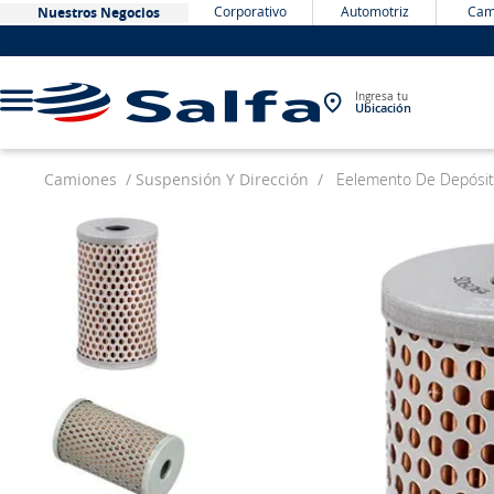
Corporativo
Automotriz
Cam
Nuestros Negocios
Ingresa tu
Ubicación
Camiones
Suspensión Y Dirección
Eelemento De Depósi
TÉRMINOS MÁS BUSCADOS
1
.
bateria
2
.
neumáticos
3
.
westlake
4
.
yokohama
5
.
225
6
.
chevrolet
7
.
jockey