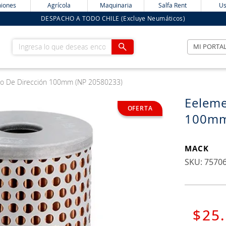
iones
Agrícola
Maquinaria
Salfa Rent
Us
DESPACHO A TODO CHILE (Excluye Neumáticos)
Ingresa lo que deseas encontrar
MI PORTA
to De Dirección 100mm (NP 20580233)
Eeleme
100mm
MACK
:
7570
$
25
.