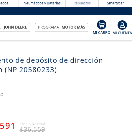
ados
Neumáticos y Baterías
Repuestos
Smartycar
L
JOHN DEERE
PROGRAMA
MOTOR MÁS
nto de depósito de dirección
 (NP 20580233)
60
591
$
36
.
559