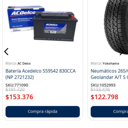
AC Delco
Yokohama
Batería Acedelco S59542 830CCA
Neumáticos 265/
(NP 2721232)
Ge
SKU
:
771090
SKU
:
1052993
$
191
.
720
$
133
.
476
$
153
.
376
$
122
.
798
Compra rápida
Compra