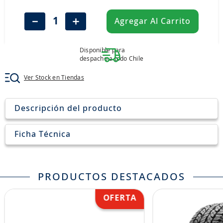
8
.
aceite
－
＋
Agregar Al Carrito
9
.
255
10
.
neumáticos 235
Disponible para
despacho a todo Chile
Ver Stock en Tiendas
Descripción del producto
Ficha Técnica
PRODUCTOS DESTACADOS