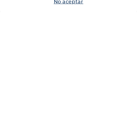
No aceptar
Neumáticos
Shop
Corporativo
Ética corporativa
Trabaja con nosotros
Política Sistema Gestión Integrado
Hablemos
600 360 6200
Centro de Ayuda
Medios de Pago