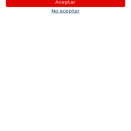
Aceptar
Autos
No aceptar
Neumáticos
Shop
Corporativo
Ética corporativa
Trabaja con nosotros
Política Sistema Gestión Integrado
Hablemos
600 360 6200
Centro de Ayuda
Medios de Pago