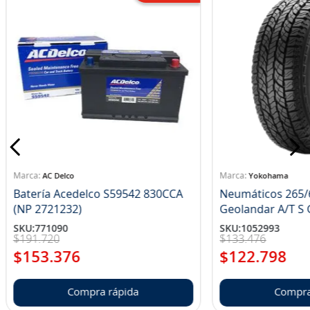
AC Delco
Yokohama
Batería Acedelco S59542 830CCA
Neumáticos 265/
(NP 2721232)
Ge
SKU
:
771090
SKU
:
1052993
$
191
.
720
$
133
.
476
$
153
.
376
$
122
.
798
Compra rápida
Compra