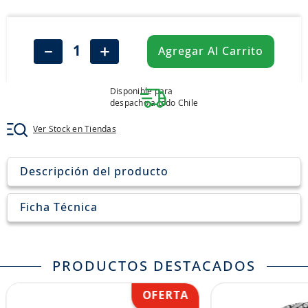
8
.
205
9
.
235
－
＋
Agregar Al Carrito
10
.
john deere
Disponible para
despacho a todo Chile
Ver Stock en Tiendas
Descripción del producto
Ficha Técnica
PRODUCTOS DESTACADOS