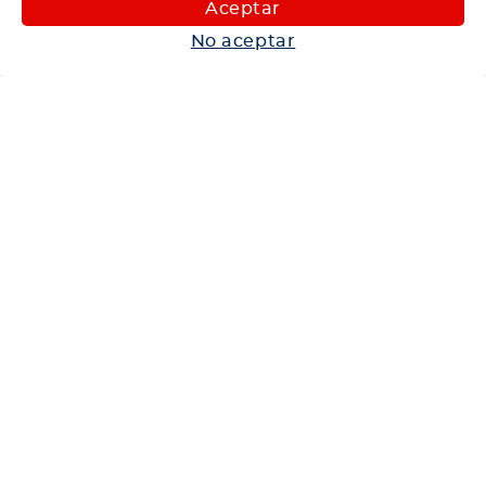
Aceptar
Autos
No aceptar
Neumáticos
Shop
Corporativo
Ética corporativa
Trabaja con nosotros
Política Sistema Gestión Integrado
Hablemos
600 360 6200
Centro de Ayuda
Medios de Pago