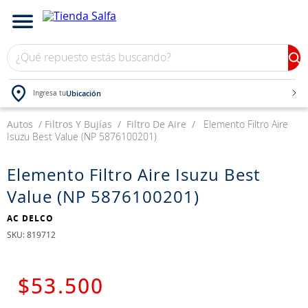
¿Qué repuesto estás buscando?
Ubicación
Ingresa tu
Autos
TÉRMINOS MÁS BUSCADOS
Filtros Y Bujías
Filtro De Aire
Elemento Filtro Aire
Isuzu Best Value (NP 5876100201)
1
.
bateria
2
.
neumáticos
Elemento Filtro Aire Isuzu Best
Value (NP 5876100201)
3
.
westlake
4
.
yokohama
AC DELCO
:
819712
5
.
225
6
.
jockey
$
53
.
500
7
.
chevrolet