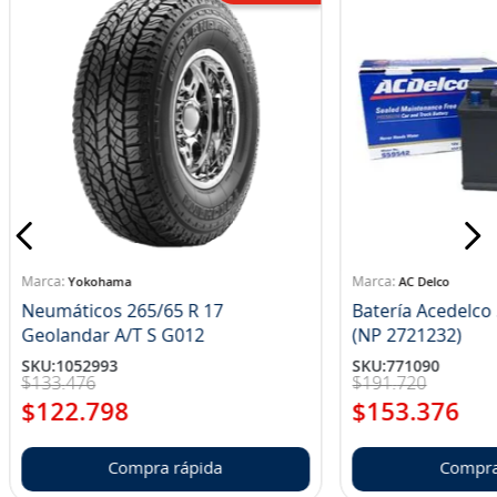
Yokohama
AC Delco
Neumáticos 265/65 R 17
Batería Acedelc
Geolandar A/T S G012
(NP 2721232)
SKU
:
1052993
SKU
:
771090
$
133
.
476
$
191
.
720
$
122
.
798
$
153
.
376
Compra rápida
Compra