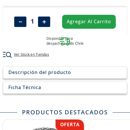
8
.
john deere
9
.
265
－
＋
Agregar Al Carrito
10
.
185
Disponible para
despacho a todo Chile
Ver Stock en Tiendas
Descripción del producto
Ficha Técnica
PRODUCTOS DESTACADOS