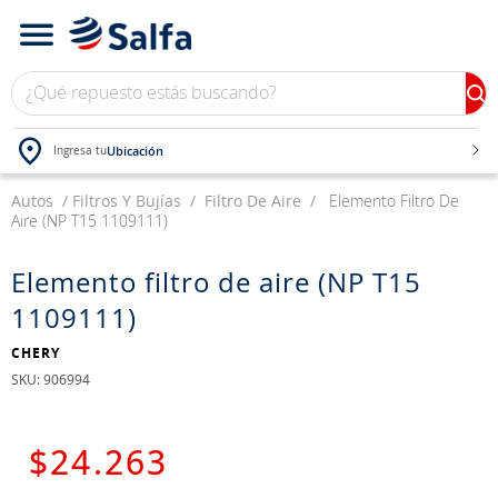
¿Qué repuesto estás buscando?
Ubicación
Ingresa tu
Autos
TÉRMINOS MÁS BUSCADOS
Filtros Y Bujías
Filtro De Aire
Elemento Filtro De
Aire (NP T15 1109111)
1
.
bateria
2
.
neumáticos
Elemento filtro de aire (NP T15
1109111)
3
.
westlake
4
.
yokohama
CHERY
:
906994
5
.
jockey
6
.
215
$
24
.
263
7
.
chevrolet