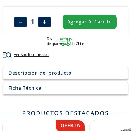
8
.
john deere
9
.
aceite
－
＋
Agregar Al Carrito
10
.
jockey john deere
Disponible para
despacho a todo Chile
Ver Stock en Tiendas
Descripción del producto
Ficha Técnica
PRODUCTOS DESTACADOS