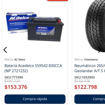
AC Delco
Yokohama
Batería Acedelco S59542 830CCA
Neumáticos 265/
(NP 2721232)
Ge
SKU
:
771090
SKU
:
1052993
$
191
.
720
$
133
.
476
$
153
.
376
$
122
.
798
Compra rápida
Compra