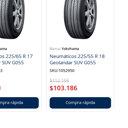
hama
Yokohama
os 225/65 R 17
Neumáticos 225/55 R 18
r SUV G055
Geolandar SUV G055
83
SKU
:
1052950
$
112
.
159
1
$
103
.
186
mpra rápida
Compra rápida