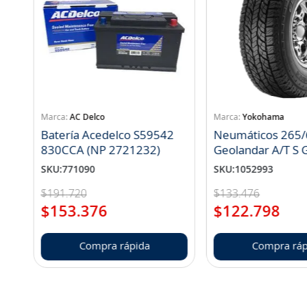
AC Delco
Yokohama
Batería Acedelco S59542
Neumáticos 265/
830CCA (NP 2721232)
Geo
SKU
:
771090
SKU
:
1052993
$
191
.
720
$
133
.
476
$
153
.
376
$
122
.
798
Compra rápida
Compra ráp