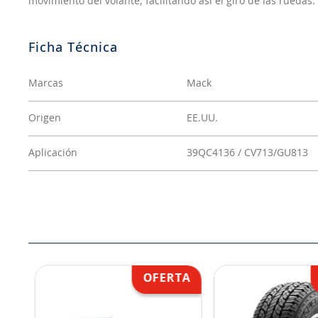
movimiento del volante, facilitando así el giro de las ruedas.
Marcas
Mack
Origen
EE.UU.
Aplicación
39QC4136 / CV713/GU813