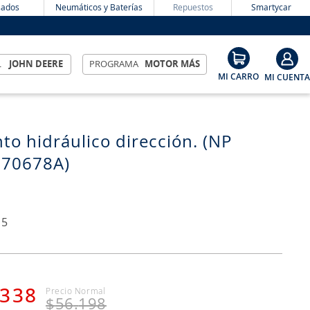
ados
Neumáticos y Baterías
Repuestos
Smartycar
L
JOHN DEERE
PROGRAMA
MOTOR MÁS
to hidráulico dirección. (NP
870678A)
15
338
$
56
.
198