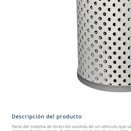
8
.
john deere
9
.
aceite
10
.
jockey john deere
Descripción del producto
Parte del sistema de dirección asistida de un vehículo que ut