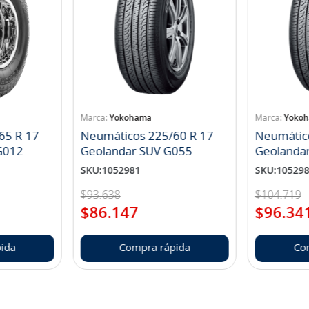
Yokohama
Yoko
65 R 17
Neumáticos 225/60 R 17
Neumátic
landar A/T S G012
Geolandar SUV G055
Geolanda
SKU
:
1052981
SKU
:
10529
$
93
.
638
$
104
.
719
$
86
.
147
$
96
.
34
ida
Compra rápida
Co