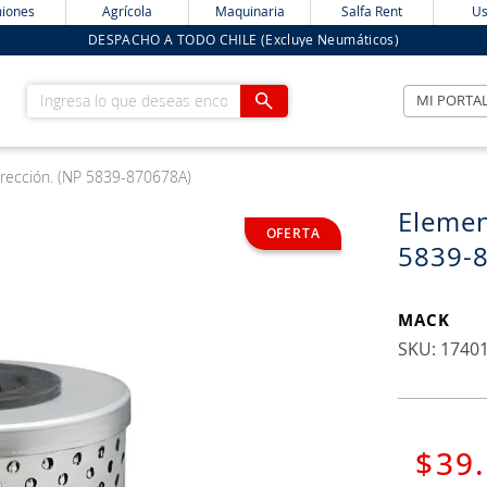
iones
Agrícola
Maquinaria
Salfa Rent
Us
DESPACHO A TODO CHILE (Excluye Neumáticos)
Ingresa lo que deseas encontrar
MI PORTA
irección. (NP 5839-870678A)
Elemen
5839-
MACK
:
1740
$
39
.