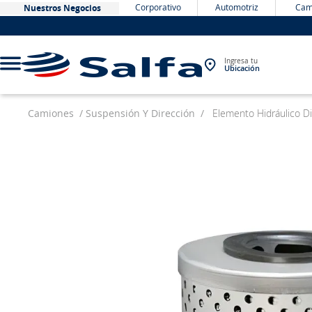
Corporativo
Automotriz
Cam
Nuestros Negocios
Ingresa tu
Ubicación
Camiones
Suspensión Y Dirección
Elemento Hidráulico D
TÉRMINOS MÁS BUSCADOS
1
.
bateria
2
.
neumáticos
3
.
westlake
4
.
yokohama
5
.
jockey
6
.
215
7
.
chevrolet