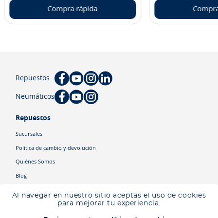
Compra rápida
Compra
Repuestos
Neumáticos
Repuestos
Sucursales
Política de cambio y devolución
Quiénes Somos
Blog
Cyber
Al navegar en nuestro sitio aceptas el uso de cookies
Ingresa tu ubicación para ver los productos disponibles en tu zona
.
para mejorar tu experiencia.
Descartar
Ingresar mi ubicación
Categorías