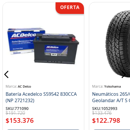
AC Delco
Yokohama
Batería Acedelco S59542 830CCA
Neumáticos 265/
(NP 2721232)
Ge
SKU
:
771090
SKU
:
1052993
$
191
.
720
$
133
.
476
$
153
.
376
$
122
.
798