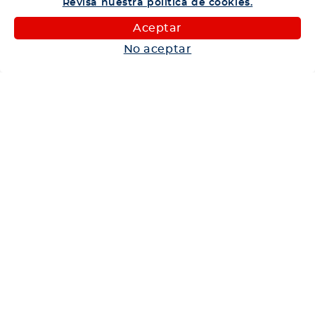
Revisa nuestra política de cookies.
Camiones
Aceptar
Maquinaria
No aceptar
Autos
Neumáticos
Shop
Corporativo
Ética corporativa
Trabaja con nosotros
Política Sistema Gestión Integrado
Hablemos
600 360 6200
Centro de Ayuda
Medios de Pago