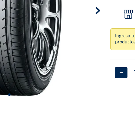
Ingresa t
productos
－