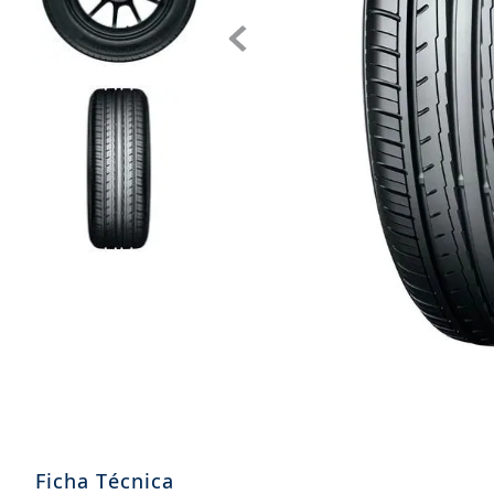
9
.
aceite
10
.
jockey john deere