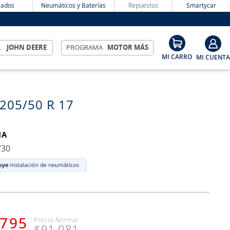
ados
Neumáticos y Baterías
Repuestos
Smartycar
L
JOHN DEERE
PROGRAMA
MOTOR MÁS
 205/50 R 17
MA
730
795