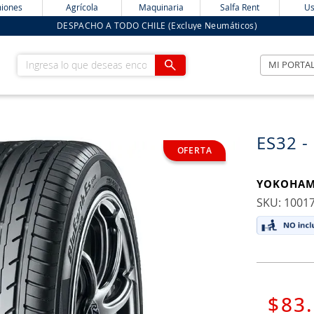
iones
Agrícola
Maquinaria
Salfa Rent
Us
DESPACHO A TODO CHILE (Excluye Neumáticos)
Ingresa lo que deseas encontrar
MI PORTA
ES32 -
YOKOHA
:
1001
$
83
.