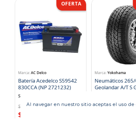
AC Delco
Yokohama
Batería Acedelco S59542
Neumáticos 265/
830CCA (NP 2721232)
Geo
SKU
:
771090
SKU
:
1052993
Al navegar en nuestro sitio aceptas el uso de
$
191
.
720
$
133
.
476
$
153
.
376
$
122
.
798
Compra rápida
Compra ráp