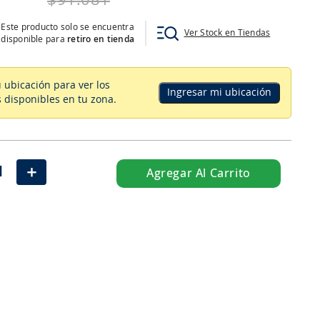
$
91
.
081
Este producto solo se encuentra
Ver Stock en Tiendas
disponible para
retiro en tienda
u ubicación para ver los
Ingresar mi ubicación
 disponibles en tu zona
.
＋
Agregar Al Carrito