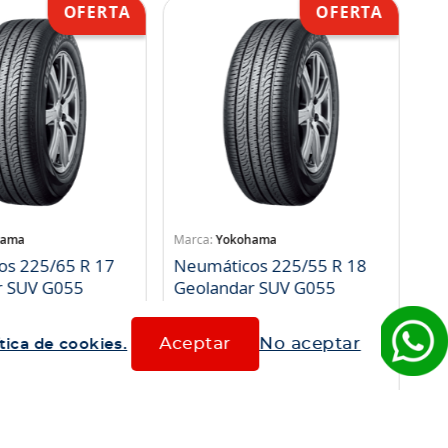
hama
Yokohama
os 225/65 R 17
Neumáticos 225/55 R 18
r SUV G055
Geolandar SUV G055
83
SKU
:
1052950
Aceptar
No aceptar
tica de cookies.
$
112
.
159
1
$
103
.
186
mpra rápida
Compra rápida