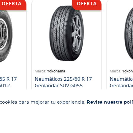
Yokohama
Yoko
65 R 17
Neumáticos 225/60 R 17
Neumátic
landar A/T S G012
Geolandar SUV G055
Geolanda
SKU
:
1052981
SKU
:
10529
 cookies para mejorar tu experiencia.
Revisa nuestra polí
$
93
.
638
$
104
.
719
$
86
.
147
$
96
.
34
ida
Compra rápida
Co