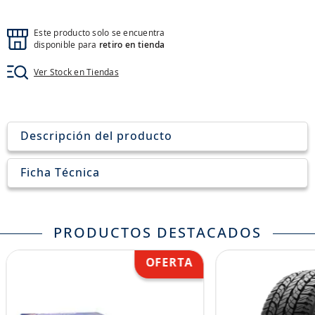
8
.
john deere
9
.
aceite
Este producto solo se encuentra
disponible para
retiro en tienda
10
.
jockey john deere
Ver Stock en Tiendas
Descripción del producto
Ficha Técnica
PRODUCTOS DESTACADOS