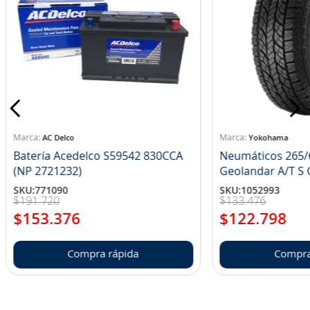
AC Delco
Yokohama
Batería Acedelco S59542 830CCA
Neumáticos 265/
(NP 2721232)
Ge
SKU
:
771090
SKU
:
1052993
$
191
.
720
$
133
.
476
$
153
.
376
$
122
.
798
Compra rápida
Compra