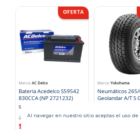
AC Delco
Yokohama
Batería Acedelco S59542
Neumáticos 265/
830CCA (NP 2721232)
Geo
SKU
:
771090
SKU
:
1052993
Al navegar en nuestro sitio aceptas el uso de
$
191
.
720
$
133
.
476
$
153
.
376
$
122
.
798