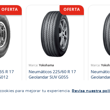
Yokohama
Yoko
65 R 17
Neumáticos 225/60 R 17
Neumátic
landar A/T S G012
Geolandar SUV G055
Geolanda
SKU
:
1052981
SKU
:
10529
 cookies para mejorar tu experiencia.
Revisa nuestra polí
$
93
.
638
$
104
.
719
$
86
.
147
$
96
.
34