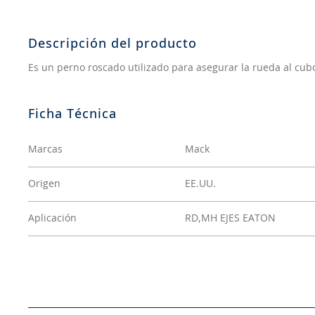
8
.
aceite
9
.
255
Descripción del producto
10
.
neumáticos 235
Es un perno roscado utilizado para asegurar la rueda al cub
Marcas
Mack
Origen
EE.UU.
Aplicación
RD,MH EJES EATON