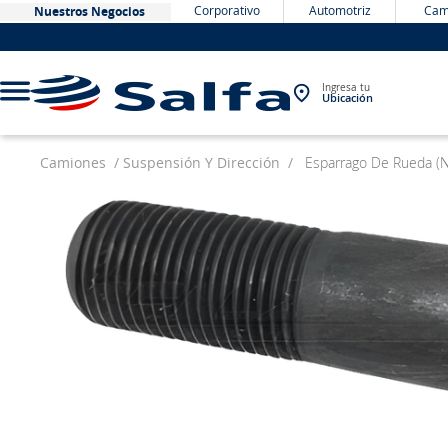
Corporativo
Automotriz
Cam
Nuestros Negocios
Ingresa tu
Ubicación
Camiones
Suspensión Y Dirección
Esparrago De Rueda (
TÉRMINOS MÁS BUSCADOS
1
.
bateria
2
.
neumáticos
3
.
westlake
4
.
yokohama
5
.
chevrolet
6
.
jockey
7
.
john deere