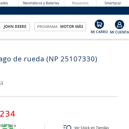
ados
Neumáticos y Baterías
Repuestos
Smartycar
L
JOHN DEERE
PROGRAMA
MOTOR MÁS
ago de rueda (NP 25107330)
63
234
ible para
Ver Stock en Tiendas