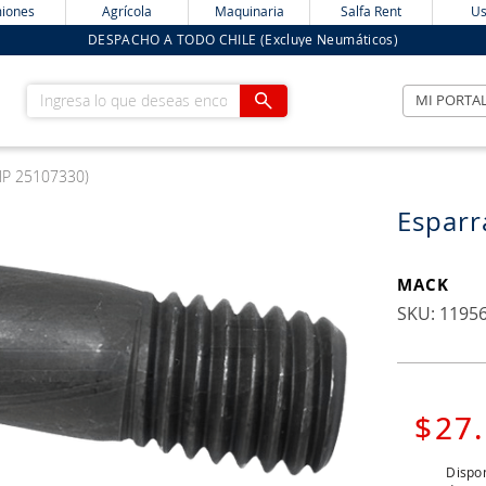
iones
Agrícola
Maquinaria
Salfa Rent
Us
DESPACHO A TODO CHILE (Excluye Neumáticos)
Ingresa lo que deseas encontrar
MI PORTA
NP 25107330)
Esparr
MACK
:
1195
$
27
.
Dispon