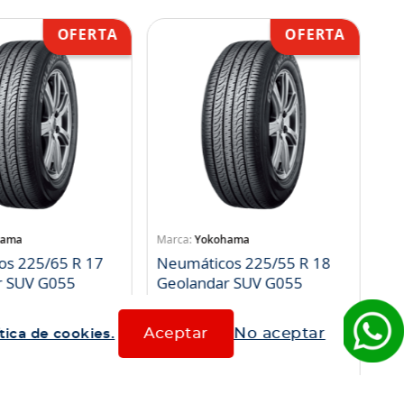
hama
Yokohama
os 225/65 R 17
Neumáticos 225/55 R 18
r SUV G055
Geolandar SUV G055
83
SKU
:
1052950
Aceptar
No aceptar
tica de cookies.
$
112
.
159
1
$
103
.
186