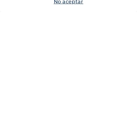
No aceptar
Neumáticos
Shop
Corporativo
Ética corporativa
Trabaja con nosotros
Política Sistema Gestión Integrado
Hablemos
600 360 6200
Centro de Ayuda
Medios de Pago