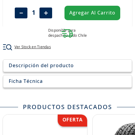
8
.
aceite
－
＋
Agregar Al Carrito
9
.
255
10
.
neumáticos 235
Disponible para
despacho a todo Chile
Ver Stock en Tiendas
Descripción del producto
Ficha Técnica
PRODUCTOS DESTACADOS