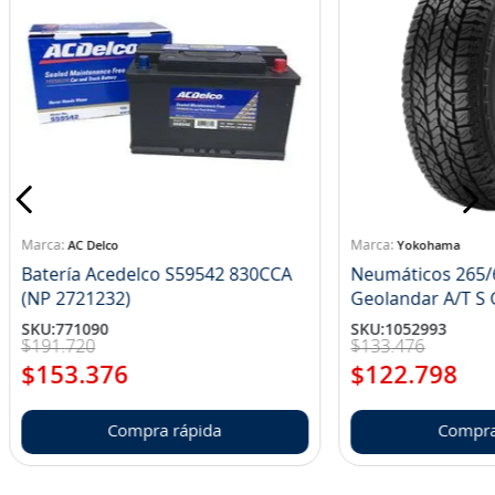
AC Delco
Yokohama
Batería Acedelco S59542 830CCA
Neumáticos 265/
(NP 2721232)
Ge
SKU
:
771090
SKU
:
1052993
$
191
.
720
$
133
.
476
$
153
.
376
$
122
.
798
Compra rápida
Compra