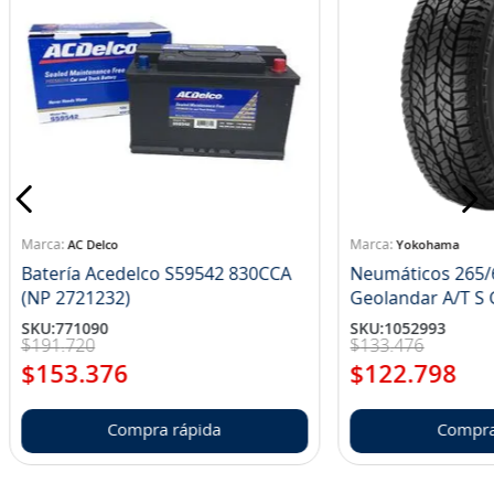
AC Delco
Yokohama
Batería Acedelco S59542 830CCA
Neumáticos 265/
(NP 2721232)
Ge
SKU
:
771090
SKU
:
1052993
$
191
.
720
$
133
.
476
$
153
.
376
$
122
.
798
Compra rápida
Compra