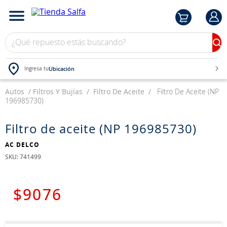
¿Qué repuesto estás buscando?
Ubicación
Ingresa tu
Autos
TÉRMINOS MÁS BUSCADOS
Filtros Y Bujías
Filtro De Aceite
Filtro De Aceite (NP
196985730)
1
.
bateria
2
.
neumáticos
Filtro de aceite (NP 196985730)
3
.
westlake
AC DELCO
:
741499
4
.
yokohama
5
.
chevrolet
$
9076
6
.
jockey
7
.
john deere