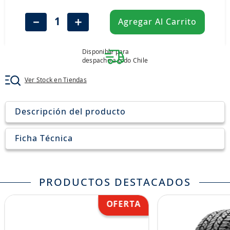
8
.
aceite
－
＋
Agregar Al Carrito
9
.
255
10
.
neumáticos 235
Disponible para
despacho a todo Chile
Ver Stock en Tiendas
Descripción del producto
Ficha Técnica
PRODUCTOS DESTACADOS