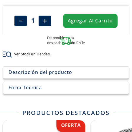
7
.
john deere
8
.
aceite
－
＋
Agregar Al Carrito
9
.
255
10
.
neumáticos 235
Disponible para
despacho a todo Chile
Ver Stock en Tiendas
Descripción del producto
Ficha Técnica
PRODUCTOS DESTACADOS