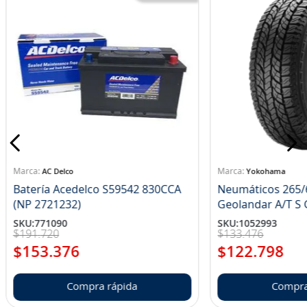
AC Delco
Yokohama
Batería Acedelco S59542 830CCA
Neumáticos 265/
(NP 2721232)
Ge
SKU
:
771090
SKU
:
1052993
$
191
.
720
$
133
.
476
$
153
.
376
$
122
.
798
Compra rápida
Compra