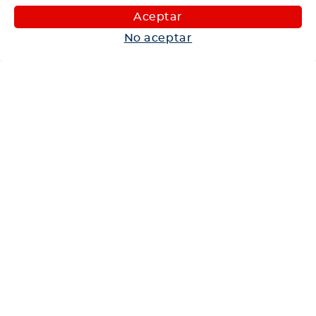
Maquinaria
Aceptar
Autos
No aceptar
Neumáticos
Shop
Corporativo
Ética corporativa
Trabaja con nosotros
Política Sistema Gestión Integrado
Hablemos
600 360 6200
Centro de Ayuda
Medios de Pago