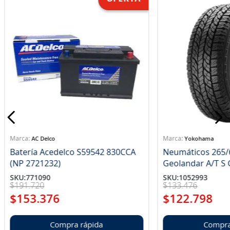
AC Delco
Yokohama
Batería Acedelco S59542 830CCA
Neumáticos 265/
(NP 2721232)
Ge
SKU
:
771090
SKU
:
1052993
$
191
.
720
$
133
.
476
$
153
.
376
$
122
.
798
Compra rápida
Compra