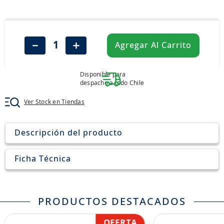
8
.
205
9
.
235
10
.
john deere
－
＋
Agregar Al Carrito
Disponible para
despacho a todo Chile
Ver Stock en Tiendas
Descripción del producto
Ficha Técnica
PRODUCTOS DESTACADOS