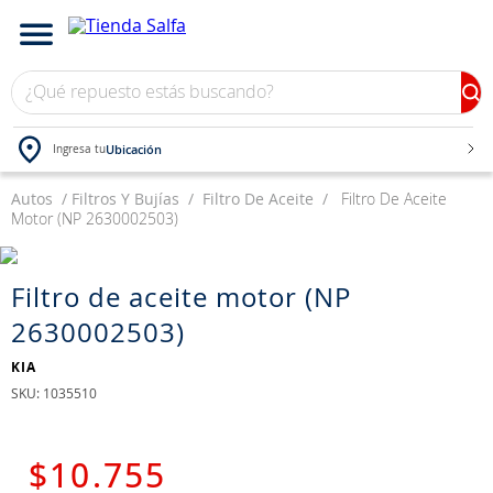
¿Qué repuesto estás buscando?
Ubicación
Ingresa tu
Autos
TÉRMINOS MÁS BUSCADOS
Filtros Y Bujías
Filtro De Aceite
Filtro De Aceite
Motor (NP 2630002503)
1
.
bateria
2
.
neumáticos
Filtro de aceite motor (NP
3
.
westlake
2630002503)
4
.
yokohama
KIA
5
.
225
:
1035510
6
.
chevrolet
7
.
jockey
$
10
.
755