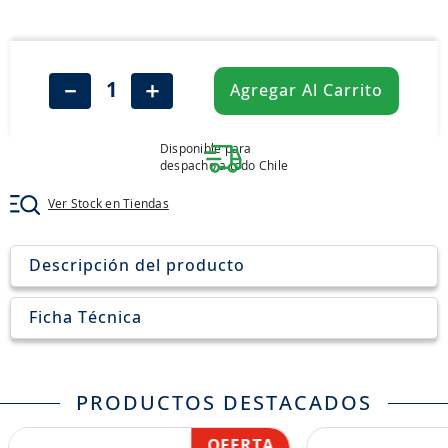
8
.
205
9
.
235
10
.
john deere
－
＋
Agregar Al Carrito
Disponible para
despacho a todo Chile
Ver Stock en Tiendas
Descripción del producto
Ficha Técnica
PRODUCTOS DESTACADOS