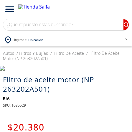
¿Qué repuesto estás buscando?
Ubicación
Ingresa tu
Autos
TÉRMINOS MÁS BUSCADOS
Filtros Y Bujías
Filtro De Aceite
Filtro De Aceite
Motor (NP 263202A501)
1
.
bateria
2
.
neumáticos
Filtro de aceite motor (NP
3
.
westlake
263202A501)
4
.
yokohama
KIA
5
.
225
:
1035529
6
.
chevrolet
7
.
jockey
$
20
.
380