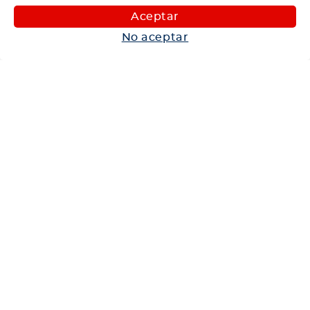
Maquinaria
Aceptar
Autos
No aceptar
Neumáticos
Shop
Corporativo
Ética corporativa
Trabaja con nosotros
Política Sistema Gestión Integrado
Hablemos
600 360 6200
Centro de Ayuda
Medios de Pago