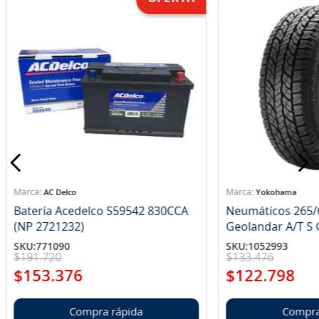
AC Delco
Yokohama
Batería Acedelco S59542 830CCA
Neumáticos 265/
(NP 2721232)
Ge
SKU
:
771090
SKU
:
1052993
$
191
.
720
$
133
.
476
$
153
.
376
$
122
.
798
Compra rápida
Compra