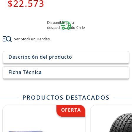
7
.
jockey
$
22
.
573
8
.
205
9
.
235
Disponible para
despacho a todo Chile
10
.
john deere
Ver Stock en Tiendas
Descripción del producto
Ficha Técnica
PRODUCTOS DESTACADOS