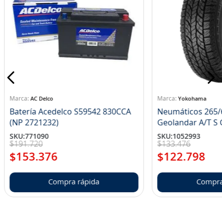
AC Delco
Yokohama
Batería Acedelco S59542 830CCA
Neumáticos 265/
(NP 2721232)
Ge
SKU
:
771090
SKU
:
1052993
$
191
.
720
$
133
.
476
$
153
.
376
$
122
.
798
Compra rápida
Compra